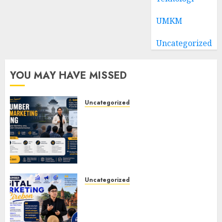
UMKM
Uncategorized
YOU MAY HAVE MISSED
Uncategorized
Narasumber Digital
Marketing Bandung untuk
Seminar, Workshop, Pelatihan
UMKM, dan Corporate
Training
JULY 20, 2026
0
Uncategorized
Narasumber Digital
Marketing Cirebon: Strategi
Membangun Bisnis yang