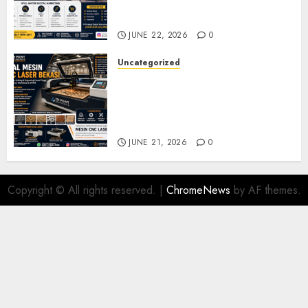
Seminar, Workshop, dan
Pelatihan UMKM
JUNE 22, 2026
0
Uncategorized
Jual Mesin CNC Laser Bekasi
Solusi Produksi Presisi untuk
Industri dan Manufaktur
Modern
JUNE 21, 2026
0
Copyright © All rights reserved.
|
ChromeNews
by AF themes.