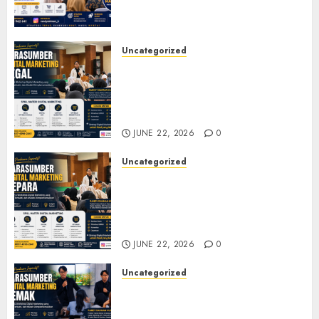
Relevan di Tengah Perubahan
Digital
JULY 4, 2026
0
Uncategorized
Narasumber Digital
Marketing Tegal untuk
Seminar, Workshop, dan
Pelatihan UMKM
JUNE 22, 2026
0
Uncategorized
Narasumber Digital
Marketing Jepara untuk
Seminar, Workshop, dan
Pelatihan UMKM
JUNE 22, 2026
0
Uncategorized
Narasumber Digital
Marketing Demak untuk