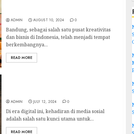
Narasumber Digital Marketing Bandung
Tersertifikasi BNSP | Randy Rahman Hussen
ADMIN
AUGUST 10, 2024
0
Bandung, sebagai salah satu pusat kreativitas
dan bisnis di Indonesia, telah menjadi tempat
berkembangnya...
READ MORE
Tingkatkan Visibilitas Online Anda dengan 7
Agensi Sosial Media Terbaik di Semarang
ADMIN
JULY 12, 2024
0
Di era digital ini, kehadiran di media sosial
adalah salah satu kunci utama untuk...
READ MORE