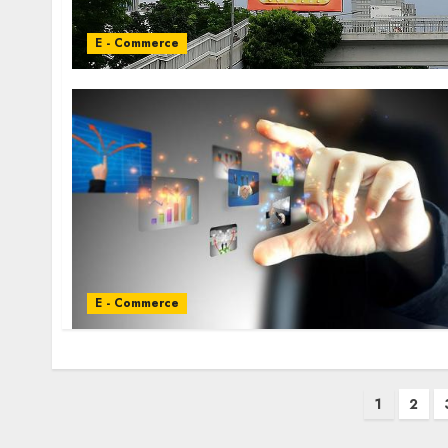
E - Commerce
E - Commerce
Posts
1
2
pagination