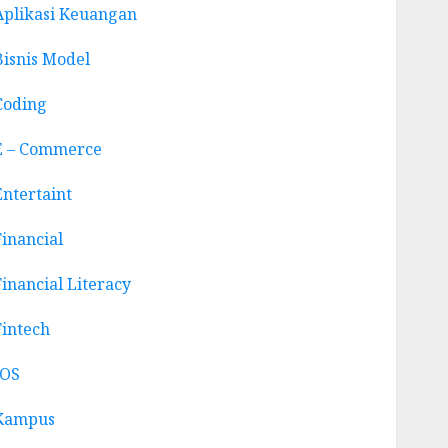
Aplikasi Keuangan
Bisnis Model
Coding
E – Commerce
Entertaint
Financial
Financial Literacy
Fintech
IOS
Kampus