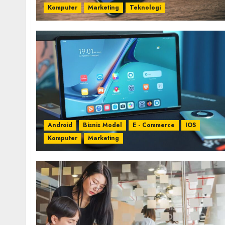
Komputer
Marketing
Teknologi
Android
Bisnis Model
E - Commerce
IOS
Komputer
Marketing