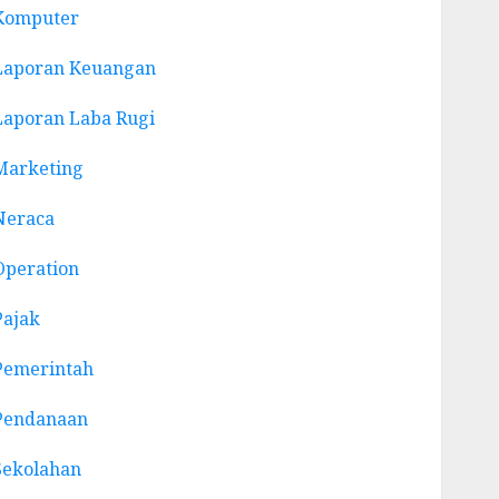
Komputer
Laporan Keuangan
Laporan Laba Rugi
Marketing
Neraca
Operation
Pajak
Pemerintah
Pendanaan
Sekolahan