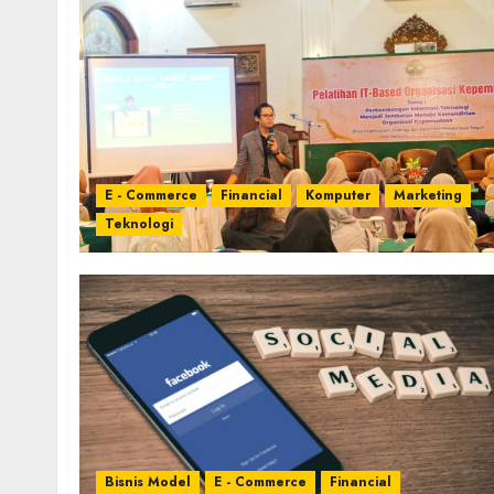
E - Commerce
Financial
Komputer
Marketing
Teknologi
Bisnis Model
E - Commerce
Financial