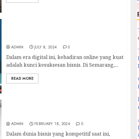
Tingkatkan Visibilitas Online dengan 7
Agensi Media Sosial Terbaik di Semarang
ADMIN
JULY 8, 2024
0
Dalam era digital ini, kehadiran online yang kuat
adalah kunci kesuksesan bisnis. Di Semarang,...
READ MORE
strategi pemasaran disusun berdasarkan
kebutuhan
ADMIN
FEBRUARY 18, 2024
0
Dalam dunia bisnis yang kompetitif saat ini,