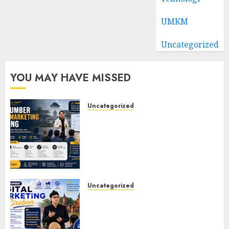
UMKM
Uncategorized
YOU MAY HAVE MISSED
Uncategorized
Narasumber Digital
Marketing Bandung untuk
Seminar, Workshop, Pelatihan
UMKM, dan Corporate
Training
JULY 20, 2026
0
Uncategorized
Narasumber Digital
Marketing Cirebon: Strategi
Membangun Bisnis yang