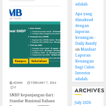
adalah
Apa yang
dimaksud
dengan
laporan
keuangan -
Daily Randy
on
Manfaat
Laporan
Keuangan
Kampus
Sekolahan
bagi Calon
Investor
SNBP kepanjangan dari
adalah
ADMIN
FEBRUARY 7, 2024
0
ARCHIVES
SNBP kepanjangan dari :
Standar Nasional Bahasa
July 2026