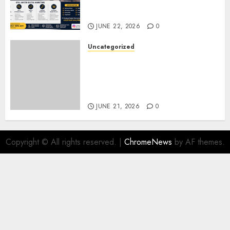
Seminar, Workshop, dan
Pelatihan UMKM
JUNE 22, 2026
0
Uncategorized
Jual Mesin CNC Laser Bekasi
Solusi Produksi Presisi untuk
Industri dan Manufaktur
Modern
JUNE 21, 2026
0
Copyright © All rights reserved.
|
ChromeNews
by AF themes.