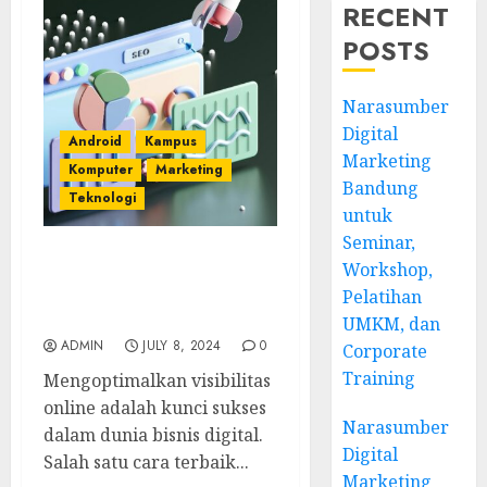
RECENT
POSTS
Narasumber
Digital
Android
Kampus
Marketing
Komputer
Marketing
Bandung
Teknologi
untuk
Seminar,
Workshop,
Kuasai Mesin Pencari
dengan 8 Agensi SEO
Pelatihan
Terkemuka di Semarang
UMKM, dan
ADMIN
JULY 8, 2024
0
Corporate
Training
Mengoptimalkan visibilitas
online adalah kunci sukses
Narasumber
dalam dunia bisnis digital.
Digital
Salah satu cara terbaik...
Marketing