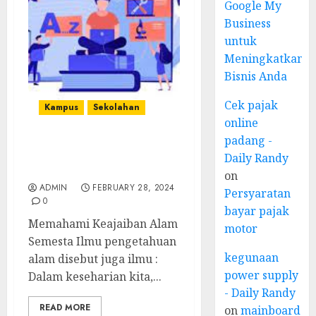
Google My
Business
untuk
Meningkatkan
Bisnis Anda
Cek pajak
Kampus
Sekolahan
online
padang -
Ilmu pengetahuan alam
Daily Randy
disebut juga ilmu
on
ADMIN
FEBRUARY 28, 2024
Persyaratan
0
bayar pajak
Memahami Keajaiban Alam
motor
Semesta Ilmu pengetahuan
kegunaan
alam disebut juga ilmu :
power supply
Dalam keseharian kita,...
- Daily Randy
READ MORE
on
mainboard