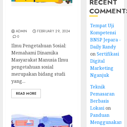
RECENT
COMMENT
Ilmu pengetahuan sosial
bahasa inggrisnya
Tempat Uji
ADMIN
FEBRUARY 29, 2024
Kompetensi
0
BNSP Jepara -
Ilmu Pengetahuan Sosial:
Daily Randy
Memahami Dinamika
on
Sertifikasi
Masyarakat Manusia Ilmu
Digital
pengetahuan sosial
Marketing
merupakan bidang studi
Nganjuk
yang...
Teknik
Pemasaran
READ MORE
Berbasis
Lokasi
on
Panduan
Menggunakan