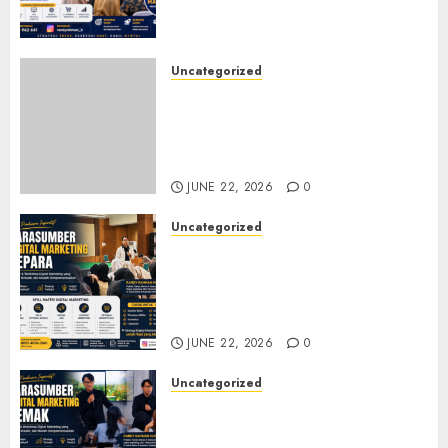
Relevan di Tengah Perubahan
Digital
JULY 4, 2026
0
Uncategorized
Narasumber Digital
Marketing Tegal untuk
Seminar, Workshop, dan
Pelatihan UMKM
JUNE 22, 2026
0
Uncategorized
Narasumber Digital
Marketing Jepara untuk
Seminar, Workshop, dan
Pelatihan UMKM
JUNE 22, 2026
0
Uncategorized
Narasumber Digital
Marketing Demak untuk