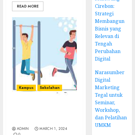
Cirebon:
READ MORE
Strategi
Membangun
Bisnis yang
Relevan di
Tengah
Perubahan
Digital
Narasumber
Digital
Marketing
Kampus
Sekolahan
Tegal untuk
Seminar,
Organisasi olahraga
Workshop,
yang menaungi olahraga
dan Pelatihan
senam lantai dinamakan
UMKM
ADMIN
MARCH 1, 2024
0