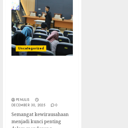
Uncategorized
Narasumber Seminar
Kewirausahaan
Grobogan: Membangun
Wirausaha Mandiri dan
Berdaya Saing
PENULIS
DECEMBER 30, 2025
0
Semangat kewirausahaan
menjadi kunci penting