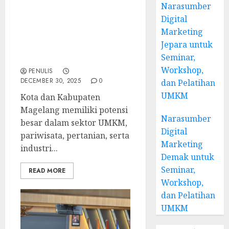
Narasumber
Narasumber Seminar
Digital
Kewirausahaan
Marketing
Magelang: Menguatkan
Jepara untuk
UMKM dan Wirausaha
Seminar,
Lokal di Era Digital
Workshop,
PENULIS
DECEMBER 30, 2025
0
dan Pelatihan
UMKM
Kota dan Kabupaten
Magelang memiliki potensi
Narasumber
besar dalam sektor UMKM,
Digital
pariwisata, pertanian, serta
Marketing
industri...
Demak untuk
Seminar,
READ MORE
Workshop,
dan Pelatihan
UMKM