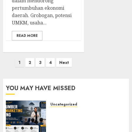
dalam mendorong
pertumbuhan ekonomi
daerah. Grobogan, potensi
UMKM, usaha...
READ MORE
Posts
1
2
3
4
Next
pagination
YOU MAY HAVE MISSED
Uncategorized
Narasumber Digital
Marketing Bandung untuk
Seminar, Workshop, Pelatihan
UMKM, dan Corporate