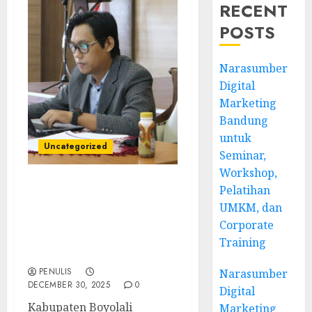
RECENT
POSTS
Narasumber
Digital
Marketing
Bandung
untuk
Uncategorized
Seminar,
Workshop,
Pelatihan
Narasumber Seminar
UMKM, dan
Kewirausahaan Boyolali:
Mendorong UMKM Lokal
Corporate
Tumbuh dan
Training
Berkelanjutan
PENULIS
Narasumber
DECEMBER 30, 2025
0
Digital
Kabupaten Boyolali
Marketing