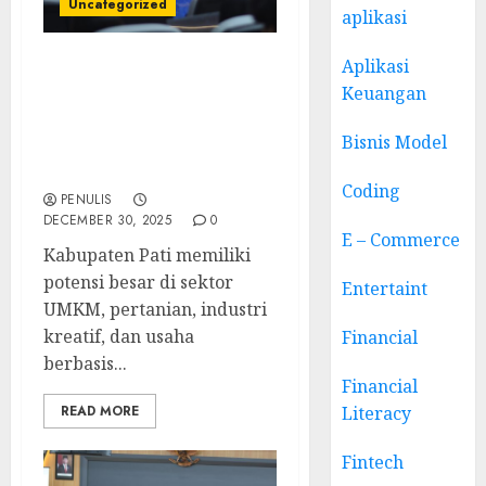
Uncategorized
aplikasi
Aplikasi
Narasumber Seminar
Keuangan
Kewirausahaan Pati:
Menguatkan UMKM dan
Bisnis Model
Wirausaha Lokal yang
Berkelanjutan
Coding
PENULIS
DECEMBER 30, 2025
0
E – Commerce
Kabupaten Pati memiliki
potensi besar di sektor
Entertaint
UMKM, pertanian, industri
kreatif, dan usaha
Financial
berbasis...
Financial
READ MORE
Literacy
Fintech