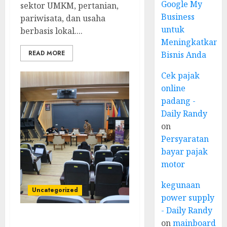
Google My
sektor UMKM, pertanian,
Business
pariwisata, dan usaha
untuk
berbasis lokal....
Meningkatkan
READ MORE
Bisnis Anda
Cek pajak
online
padang -
Daily Randy
on
Persyaratan
bayar pajak
motor
kegunaan
Uncategorized
power supply
- Daily Randy
on
mainboard
Narasumber Seminar