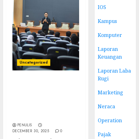
IOS
Kampus
Komputer
Laporan
Keuangan
Uncategorized
Laporan Laba
Rugi
Narasumber Seminar
Kewirausahaan
Marketing
Rembang: Mendorong
Wirausaha Lokal yang
Neraca
Mandiri dan Berdaya
Saing
Operation
PENULIS
DECEMBER 30, 2025
0
Pajak