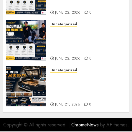
Pelatihan UMKM
JUNE 22, 2026
0
Uncategorized
Narasumber Digital
Marketing Demak untuk
Seminar, Workshop, dan
Pelatihan UMKM
JUNE 22, 2026
0
Uncategorized
Jual Mesin CNC Laser Bekasi
Solusi Produksi Presisi untuk
Industri dan Manufaktur
Modern
JUNE 21, 2026
0
Copyright © All rights reserved.
|
ChromeNews
by AF themes.