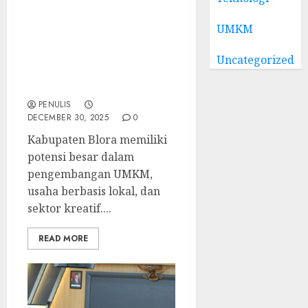
Narasumber Seminar
UMKM
Kewirausahaan Blora:
Mendorong Wirausaha
Uncategorized
Tangguh dan Adaptif di
Era Digital
PENULIS
DECEMBER 30, 2025
0
Kabupaten Blora memiliki
potensi besar dalam
pengembangan UMKM,
usaha berbasis lokal, dan
sektor kreatif....
READ MORE