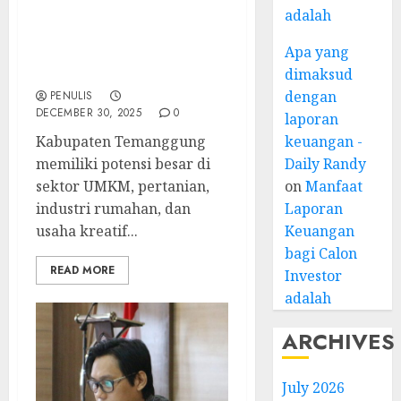
Kewirausahaan
adalah
Temanggung:
Apa yang
Membangun Wirausaha
Tangguh dan Adaptif
dimaksud
dengan
PENULIS
DECEMBER 30, 2025
0
laporan
Kabupaten Temanggung
keuangan -
memiliki potensi besar di
Daily Randy
sektor UMKM, pertanian,
on
Manfaat
industri rumahan, dan
Laporan
usaha kreatif...
Keuangan
bagi Calon
READ MORE
Investor
adalah
ARCHIVES
July 2026