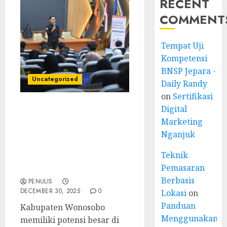
RECENT
COMMENT
Tempat Uji
Kompetensi
BNSP Jepara -
Uncategorized
Daily Randy
on
Sertifikasi
Digital
Narasumber Seminar
Marketing
Kewirausahaan
Nganjuk
Wonosobo: Membangun
Wirausaha Lokal yang
Teknik
Mandiri dan Berdaya
Pemasaran
Saing
Berbasis
PENULIS
DECEMBER 30, 2025
0
Lokasi
on
Panduan
Kabupaten Wonosobo
Menggunakan
memiliki potensi besar di