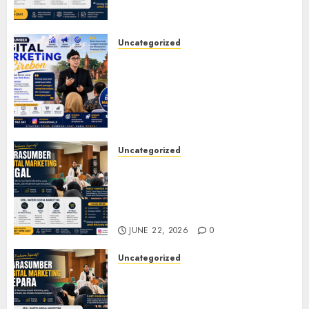
Training
JULY 20, 2026
0
Uncategorized
Narasumber Digital
Marketing Cirebon: Strategi
Membangun Bisnis yang
Relevan di Tengah Perubahan
Digital
JULY 4, 2026
0
Uncategorized
Narasumber Digital
Marketing Tegal untuk
Seminar, Workshop, dan
Pelatihan UMKM
JUNE 22, 2026
0
Uncategorized
Narasumber Digital
Marketing Jepara untuk
Seminar, Workshop, dan