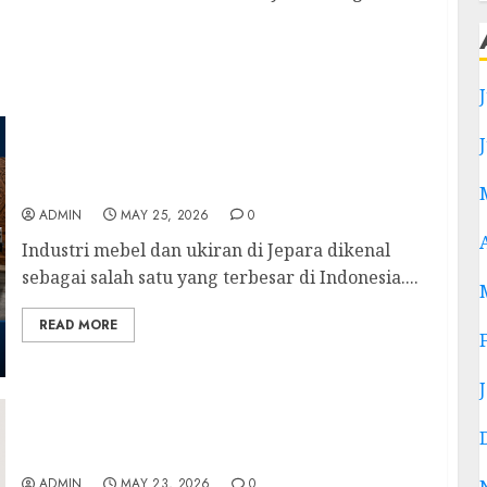
Jual Mesin CNC Jepara — Solusi Produksi
Modern untuk Industri Furniture dan Ukiran
ADMIN
MAY 25, 2026
0
Industri mebel dan ukiran di Jepara dikenal
sebagai salah satu yang terbesar di Indonesia....
READ MORE
Kursi Ruang Tamu Kayu Jati Minimalis
Jepara untuk Hunian Elegan dan Nyaman
ADMIN
MAY 23, 2026
0