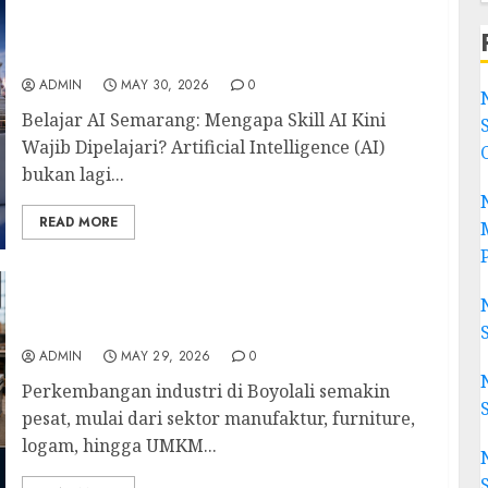
Belajar AI Semarang: Tempat Terbaik
Memulai Skill Artificial Intelligence untuk
Karier dan Bisnis
ADMIN
MAY 30, 2026
0
Belajar AI Semarang: Mengapa Skill AI Kini
Wajib Dipelajari? Artificial Intelligence (AI)
bukan lagi...
READ MORE
Jual Mesin CNC Boyolali Solusi Modern untuk
Industri, UMKM, dan Workshop Produksi
ADMIN
MAY 29, 2026
0
Perkembangan industri di Boyolali semakin
pesat, mulai dari sektor manufaktur, furniture,
logam, hingga UMKM...