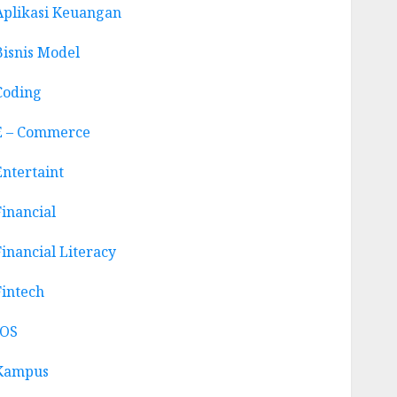
Aplikasi Keuangan
Bisnis Model
Coding
E – Commerce
Entertaint
Financial
Financial Literacy
Fintech
IOS
Kampus