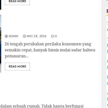
READ MORE
Narasumber Digital Marketing Semarang
untuk Seminar, Workshop, dan
Pengembangan Bisnis Digital
ADMIN
MAY 28, 2026
0
Di tengah perubahan perilaku konsumen yang
semakin cepat, banyak bisnis mulai sadar bahwa
pemasaran...
READ MORE
Tahan Lama untuk Hunian Modern
g dalam sebuah rumah. Tidak hanya berfungsi