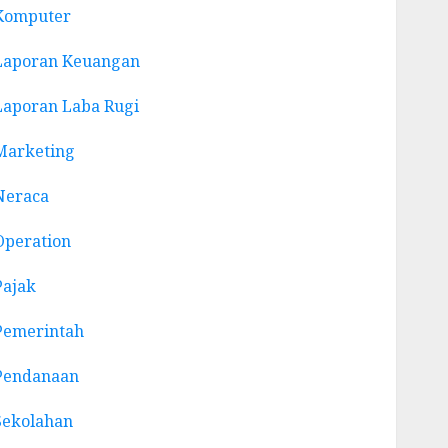
Komputer
Laporan Keuangan
Laporan Laba Rugi
Marketing
Neraca
Operation
Pajak
Pemerintah
Pendanaan
Sekolahan