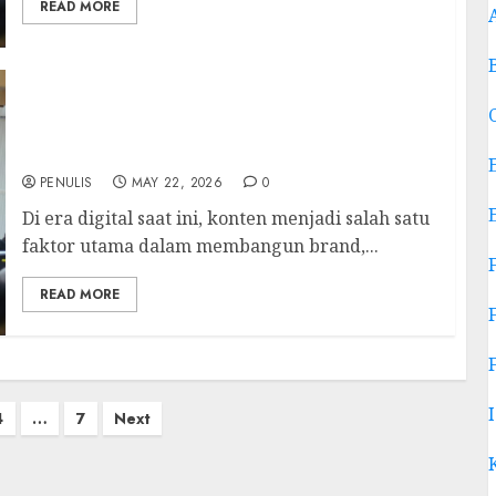
READ MORE
Trainer Content Creator Belitung Timur:
Meningkatkan Skill Konten untuk UMKM dan
Personal Branding
PENULIS
MAY 22, 2026
0
Di era digital saat ini, konten menjadi salah satu
faktor utama dalam membangun brand,...
READ MORE
4
…
7
Next