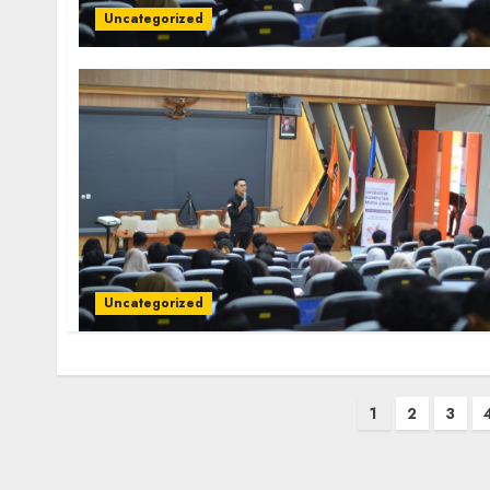
Uncategorized
Uncategorized
Posts
1
2
3
pagination