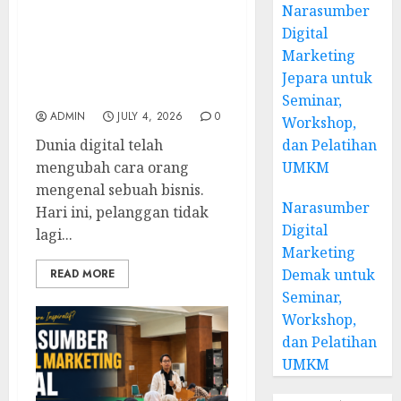
Narasumber
Marketing Cirebon:
Digital
Strategi Membangun
Bisnis yang Relevan di
Marketing
Tengah Perubahan
Jepara untuk
Digital
Seminar,
ADMIN
JULY 4, 2026
0
Workshop,
Dunia digital telah
dan Pelatihan
mengubah cara orang
UMKM
mengenal sebuah bisnis.
Narasumber
Hari ini, pelanggan tidak
Digital
lagi...
Marketing
Demak untuk
READ MORE
Seminar,
Workshop,
dan Pelatihan
UMKM