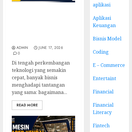
aplikasi
Narasumber Digital
Aplikasi
Marketing Temanggung:
Keuangan
Membangun UMKM dan
SDM yang Siap Bersaing
Bisnis Model
di Era Digital
ADMIN
JUNE 17, 2026
Coding
0
Di tengah perkembangan
E – Commerce
teknologi yang semakin
cepat, banyak bisnis
Entertaint
menghadapi tantangan
Financial
yang sama: bagaimana...
Financial
READ MORE
Literacy
Fintech