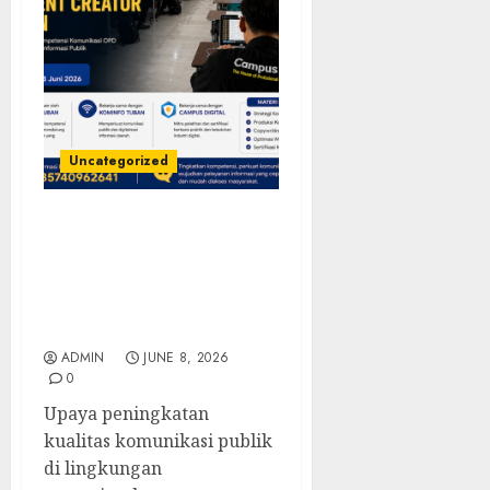
Uncategorized
Pelatihan dan Sertifikasi
Content Creator Tuban
Resmi Dimulai untuk
Tingkatkan Kompetensi
Komunikasi OPD
ADMIN
JUNE 8, 2026
0
Upaya peningkatan
kualitas komunikasi publik
di lingkungan