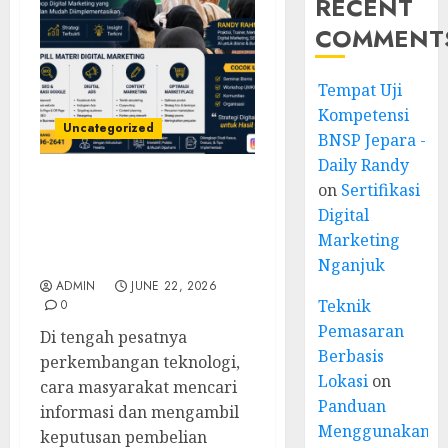
RECENT
COMMENT
Tempat Uji
Kompetensi
Uncategorized
BNSP Jepara -
Daily Randy
on
Sertifikasi
Narasumber Digital
Digital
Marketing Tegal untuk
Seminar, Workshop, dan
Marketing
Pelatihan UMKM
Nganjuk
ADMIN
JUNE 22, 2026
Teknik
0
Pemasaran
Di tengah pesatnya
Berbasis
perkembangan teknologi,
Lokasi
on
cara masyarakat mencari
Panduan
informasi dan mengambil
Menggunakan
keputusan pembelian