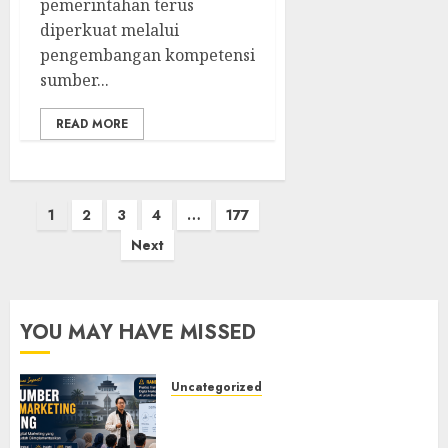
pemerintahan terus
diperkuat melalui
pengembangan kompetensi
sumber...
READ MORE
Posts
1
2
3
4
…
177
pagination
Next
YOU MAY HAVE MISSED
Uncategorized
Narasumber Digital
Marketing Bandung untuk