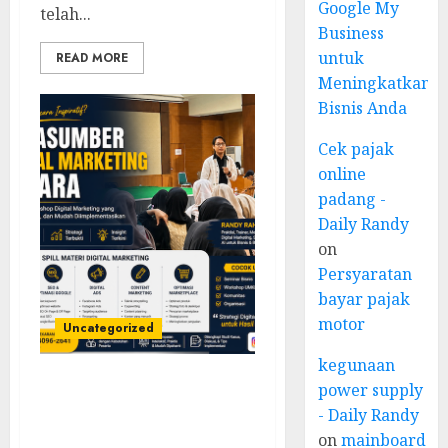
Google My
telah...
Business
untuk
READ MORE
Meningkatkan
Bisnis Anda
Cek pajak
online
padang -
Daily Randy
on
Persyaratan
bayar pajak
motor
Uncategorized
kegunaan
power supply
Narasumber Digital
- Daily Randy
Marketing Jepara untuk
Seminar, Workshop, dan
on
mainboard