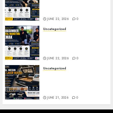
Marketing Jepara untuk
Seminar, Workshop, dan
Pelatihan UMKM
JUNE 22, 2026
0
Uncategorized
Narasumber Digital
Marketing Demak untuk
Seminar, Workshop, dan
Pelatihan UMKM
JUNE 22, 2026
0
Uncategorized
Jual Mesin CNC Laser Bekasi
Solusi Produksi Presisi untuk
Industri dan Manufaktur
Modern
JUNE 21, 2026
0