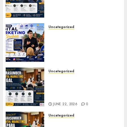
Seminar, Workshop, Pelatihan
UMKM, dan Corporate
Training
JULY 20, 2026
0
Uncategorized
Narasumber Digital
Marketing Cirebon: Strategi
Membangun Bisnis yang
Relevan di Tengah Perubahan
Digital
JULY 4, 2026
0
Uncategorized
Narasumber Digital
Marketing Tegal untuk
Seminar, Workshop, dan
Pelatihan UMKM
JUNE 22, 2026
0
Uncategorized
Narasumber Digital