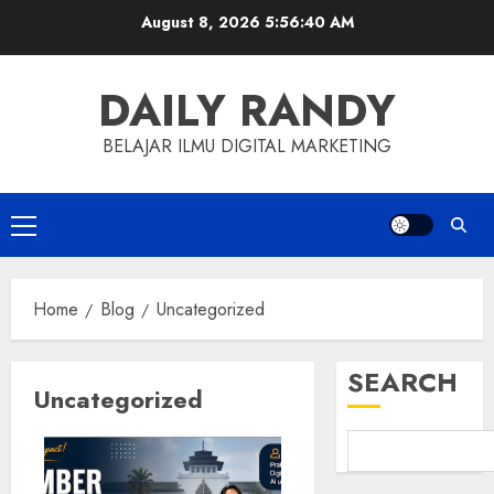
Skip
August 8, 2026
5:56:41 AM
to
content
DAILY RANDY
BELAJAR ILMU DIGITAL MARKETING
Primary
Menu
Home
Blog
Uncategorized
SEARCH
Uncategorized