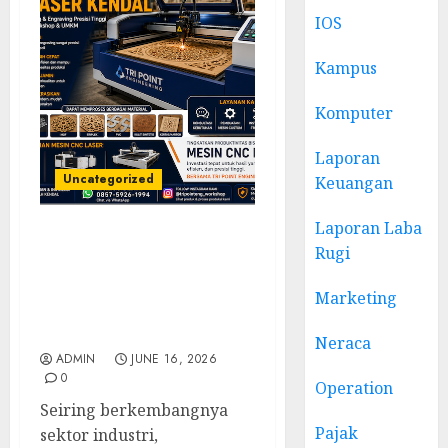
IOS
Kampus
Komputer
Laporan
Uncategorized
Keuangan
Laporan Laba
Jual Mesin CNC Laser
Rugi
Kendal Solusi Laser
Cutting dan Engraving
Marketing
Presisi untuk Industri
Modern
Neraca
ADMIN
JUNE 16, 2026
0
Operation
Seiring berkembangnya
Pajak
sektor industri,