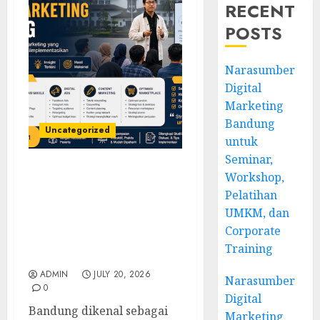
RECENT
POSTS
Narasumber
Digital
Marketing
Bandung
Uncategorized
untuk
Seminar,
Workshop,
Narasumber Digital
Marketing Bandung
Pelatihan
untuk Seminar,
UMKM, dan
Workshop, Pelatihan
Corporate
UMKM, dan Corporate
Training
Training
ADMIN
JULY 20, 2026
Narasumber
0
Digital
Bandung dikenal sebagai
Marketing