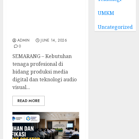
Visual BNSP di
Universitas Diponegoro,
UMKM
Tingkatkan Kompetensi
Operator dan Laboran
Uncategorized
Studio Podcast
ADMIN
JUNE 14, 2026
0
SEMARANG – Kebutuhan
tenaga profesional di
bidang produksi media
digital dan teknologi audio
visual...
READ MORE