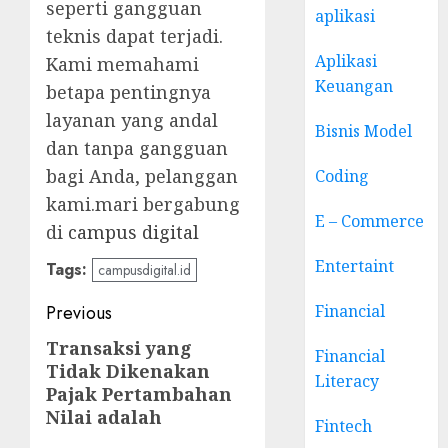
seperti gangguan
aplikasi
teknis dapat terjadi.
Aplikasi
Kami memahami
Keuangan
betapa pentingnya
layanan yang andal
Bisnis Model
dan tanpa gangguan
bagi Anda, pelanggan
Coding
kami.mari bergabung
E – Commerce
di
campus digital
Entertaint
Tags:
campusdigital.id
Post
Financial
Previous
navigation
Transaksi yang
Previous
Financial
Tidak Dikenakan
post:
Literacy
Pajak Pertambahan
Nilai adalah
Fintech