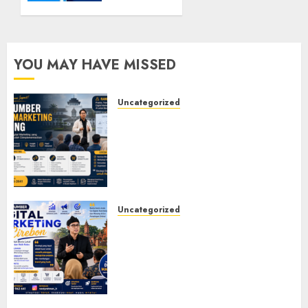
6, 2024
0
MARCH
16, 2024
0
YOU MAY HAVE MISSED
Uncategorized
Narasumber Digital
Marketing Bandung untuk
Seminar, Workshop, Pelatihan
UMKM, dan Corporate
Training
JULY 20, 2026
0
Uncategorized
Narasumber Digital
Marketing Cirebon: Strategi
Membangun Bisnis yang
Relevan di Tengah Perubahan
Digital
JULY 4, 2026
0