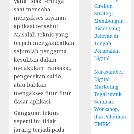
yang tidak terduga
Cirebon:
saat mencoba
Strategi
mengakses layanan
Membangun
aplikasi tersebut.
Bisnis yang
Masalah teknis yang
Relevan di
terjadi mengakibatkan
Tengah
sejumlah pengguna
Perubahan
Digital
kesulitan dalam
melakukan transaksi,
Narasumber
pengecekan saldo,
Digital
atau bahkan
Marketing
mengakses fitur-fitur
Tegal untuk
dasar aplikasi.
Seminar,
Workshop,
Gangguan teknis
dan Pelatihan
seperti ini tidak
UMKM
jarang terjadi pada