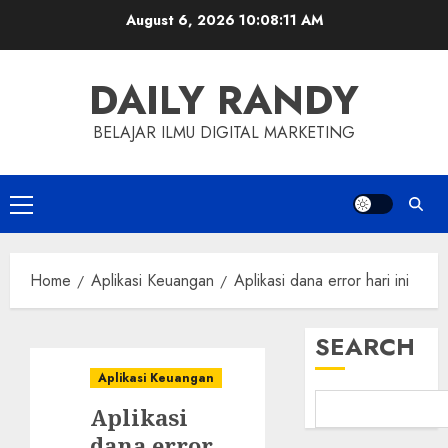
Skip
August 6, 2026
10:08:12 AM
to
content
DAILY RANDY
BELAJAR ILMU DIGITAL MARKETING
Primary
Menu
Home
Aplikasi Keuangan
Aplikasi dana error hari ini
SEARCH
Aplikasi Keuangan
Aplikasi
dana error