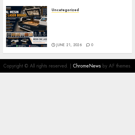
Uncategorized
Jual Mesin CNC Laser Bekasi
Solusi Produksi Presisi untuk
Industri dan Manufaktur
Modern
JUNE 21, 2026
0
Copyright © All rights reserved.
|
ChromeNews
by AF themes.