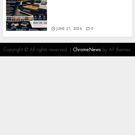
Jual Mesin CNC Laser Bekasi
Solusi Produksi Presisi untuk
Industri dan Manufaktur
Modern
JUNE 21, 2026
0
Copyright © All rights reserved.
|
ChromeNews
by AF themes.