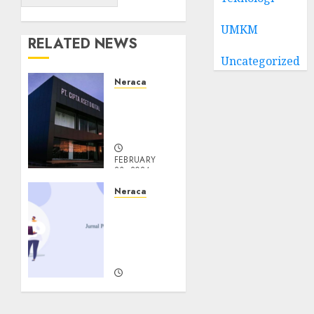
UMKM
RELATED NEWS
Uncategorized
Neraca
Pt aset
digital
aset
FEBRUARY
23, 2024
0
Neraca
Jurnal
penjualan
aset
tetap
FEBRUARY
23, 2024
0