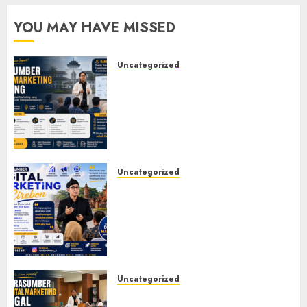
YOU MAY HAVE MISSED
Uncategorized
Narasumber Digital
Marketing Bandung untuk
Seminar, Workshop, Pelatihan
UMKM, dan Corporate
Training
JULY 20, 2026
0
Uncategorized
Narasumber Digital
Marketing Cirebon: Strategi
Membangun Bisnis yang
Relevan di Tengah Perubahan
Digital
JULY 4, 2026
0
Uncategorized
Narasumber Digital