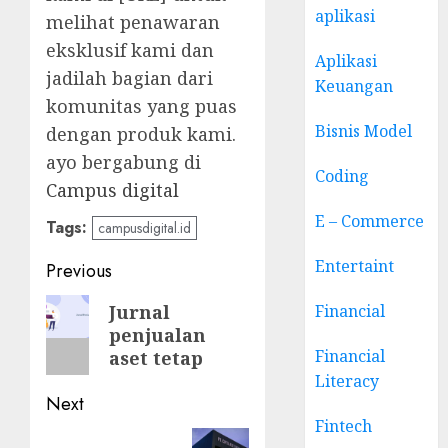
aplikasi
melihat penawaran
eksklusif kami dan
Aplikasi
jadilah bagian dari
Keuangan
komunitas yang puas
Bisnis Model
dengan produk kami.
ayo bergabung di
Coding
Campus digital
E – Commerce
Tags:
campusdigital.id
Post
Entertaint
Previous
navigation
Previous
Jurnal
Financial
penjualan
post:
Financial
aset tetap
Literacy
Next
Fintech
Next