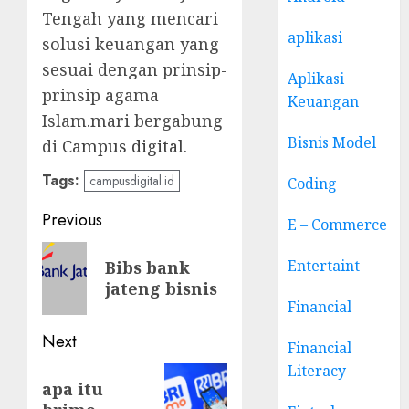
Tengah yang mencari
aplikasi
solusi keuangan yang
sesuai dengan prinsip-
Aplikasi
prinsip agama
Keuangan
Islam.mari bergabung
Bisnis Model
di
Campus digital
.
Tags:
campusdigital.id
Coding
Post
Previous
E – Commerce
navigation
Previous
Entertaint
Bibs bank
post:
jateng bisnis
Financial
Next
Financial
Literacy
Next
apa itu
post: