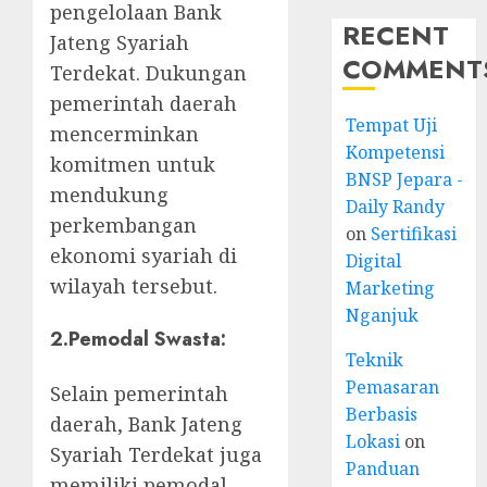
pengelolaan Bank
RECENT
Jateng Syariah
COMMENT
Terdekat. Dukungan
pemerintah daerah
Tempat Uji
mencerminkan
Kompetensi
komitmen untuk
BNSP Jepara -
mendukung
Daily Randy
perkembangan
on
Sertifikasi
ekonomi syariah di
Digital
wilayah tersebut.
Marketing
Nganjuk
2.
Pemodal Swasta
:
Teknik
Pemasaran
Selain pemerintah
Berbasis
daerah, Bank Jateng
Lokasi
on
Syariah Terdekat juga
Panduan
memiliki pemodal