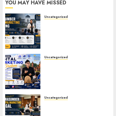
YOU MAY HAVE MISSED
Uncategorized
Narasumber Digital
Marketing Bandung untuk
Seminar, Workshop, Pelatihan
UMKM, dan Corporate
Training
JULY 20, 2026
0
Uncategorized
Narasumber Digital
Marketing Cirebon: Strategi
Membangun Bisnis yang
Relevan di Tengah Perubahan
Digital
JULY 4, 2026
0
Uncategorized
Narasumber Digital
Marketing Tegal untuk
Seminar, Workshop, dan