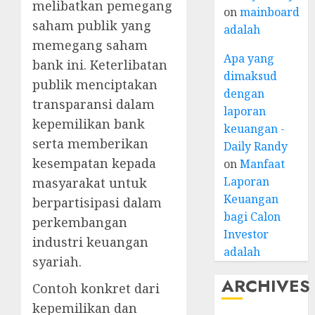
melibatkan pemegang
on
mainboard
saham publik yang
adalah
memegang saham
Apa yang
bank ini. Keterlibatan
dimaksud
publik menciptakan
dengan
transparansi dalam
laporan
kepemilikan bank
keuangan -
serta memberikan
Daily Randy
kesempatan kepada
on
Manfaat
Laporan
masyarakat untuk
Keuangan
berpartisipasi dalam
bagi Calon
perkembangan
Investor
industri keuangan
adalah
syariah.
ARCHIVES
Contoh konkret dari
kepemilikan dan