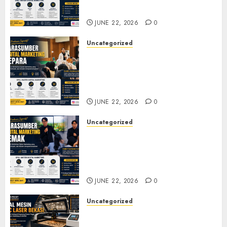
Pelatihan UMKM
JUNE 22, 2026
0
Uncategorized
Narasumber Digital
Marketing Jepara untuk
Seminar, Workshop, dan
Pelatihan UMKM
JUNE 22, 2026
0
Uncategorized
Narasumber Digital
Marketing Demak untuk
Seminar, Workshop, dan
Pelatihan UMKM
JUNE 22, 2026
0
Uncategorized
Jual Mesin CNC Laser Bekasi
Solusi Produksi Presisi untuk