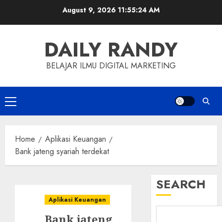
Skip
August 9, 2026
11:55:24 AM
to
content
DAILY RANDY
BELAJAR ILMU DIGITAL MARKETING
Primary
Menu
Home
Aplikasi Keuangan
Bank jateng syariah terdekat
SEARCH
Aplikasi Keuangan
Bank jateng