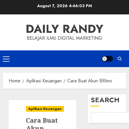
Skip
August 7, 2026
4:46:04 PM
to
content
DAILY RANDY
BELAJAR ILMU DIGITAL MARKETING
Primary
Menu
Home
Aplikasi Keuangan
Cara Buat Akun BRImo
SEARCH
Aplikasi Keuangan
Cara Buat
Akun