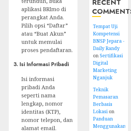
RECENT
terunduh, buka
aplikasi BRImo di
COMMENT
perangkat Anda.
Pilih opsi “Daftar”
Tempat Uji
atau “Buat Akun”
Kompetensi
BNSP Jepara -
untuk memulai
Daily Randy
proses pendaftaran.
on
Sertifikasi
Digital
3. Isi Informasi Pribadi
Marketing
Nganjuk
Isi informasi
pribadi Anda
Teknik
seperti nama
Pemasaran
lengkap, nomor
Berbasis
identitas (KTP),
Lokasi
on
Panduan
nomor telepon, dan
Menggunakan
alamat email.