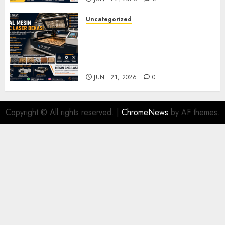
Uncategorized
Jual Mesin CNC Laser Bekasi
Solusi Produksi Presisi untuk
Industri dan Manufaktur
Modern
JUNE 21, 2026
0
Copyright © All rights reserved.
|
ChromeNews
by AF themes.