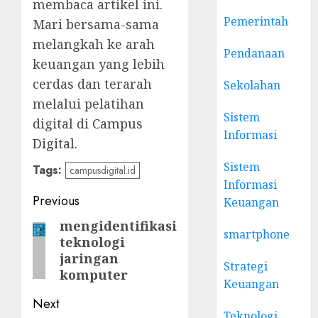
membaca artikel ini.
Pemerintah
Mari bersama-sama
melangkah ke arah
Pendanaan
keuangan yang lebih
cerdas dan terarah
Sekolahan
melalui pelatihan
Sistem
digital di
Campus
Informasi
Digital.
Sistem
Tags:
campusdigital.id
Informasi
Post
Previous
Keuangan
navigation
mengidentifikasi
Previous
smartphone
teknologi
post:
jaringan
Strategi
komputer
Keuangan
Next
Teknologi