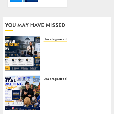
6, 2024
0
MARCH
16, 2024
0
YOU MAY HAVE MISSED
Uncategorized
Narasumber Digital
Marketing Bandung untuk
Seminar, Workshop, Pelatihan
UMKM, dan Corporate
Training
JULY 20, 2026
0
Uncategorized
Narasumber Digital
Marketing Cirebon: Strategi
Membangun Bisnis yang
Relevan di Tengah Perubahan
Digital
JULY 4, 2026
0