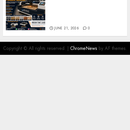
Jual Mesin CNC Laser Bekasi
Solusi Produksi Presisi untuk
Industri dan Manufaktur
Modern
JUNE 21, 2026
0
Copyright © All rights reserved.
|
ChromeNews
by AF themes.