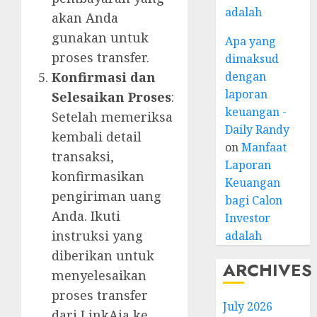
adalah
akan Anda
gunakan untuk
Apa yang
proses transfer.
dimaksud
dengan
Konfirmasi dan
laporan
Selesaikan Proses
:
keuangan -
Setelah memeriksa
Daily Randy
kembali detail
on
Manfaat
transaksi,
Laporan
konfirmasikan
Keuangan
pengiriman uang
bagi Calon
Anda. Ikuti
Investor
instruksi yang
adalah
diberikan untuk
ARCHIVES
menyelesaikan
proses transfer
July 2026
dari LinkAja ke