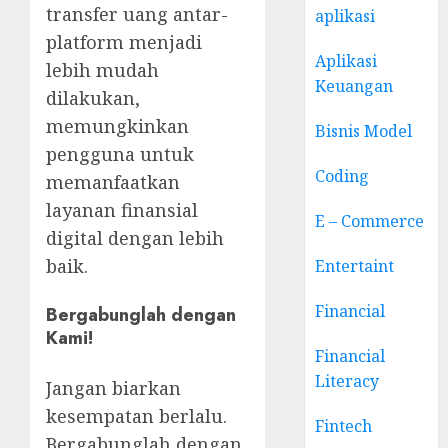
transfer uang antar-
aplikasi
platform menjadi
Aplikasi
lebih mudah
Keuangan
dilakukan,
memungkinkan
Bisnis Model
pengguna untuk
Coding
memanfaatkan
layanan finansial
E – Commerce
digital dengan lebih
baik.
Entertaint
Financial
Bergabunglah dengan
Kami!
Financial
Literacy
Jangan biarkan
kesempatan berlalu.
Fintech
Bergabunglah dengan