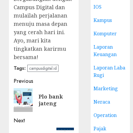
IOS
Campus Digital
dan
mulailah perjalanan
Kampus
menuju masa depan
yang cerah hari ini.
Komputer
Ayo, mari kita
Laporan
tingkatkan karirmu
Keuangan
bersama!
Laporan Laba
Tags:
campusdigital.id
Rugi
Post
Previous
Marketing
navigation
Previous
Plo bank
post:
Neraca
jateng
Operation
Next
Pajak
Next