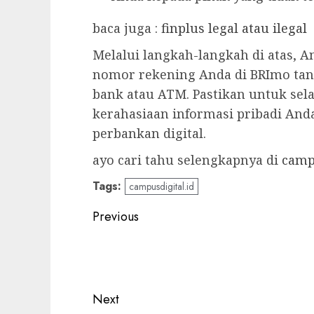
baca juga :
finplus legal atau ilegal
Melalui langkah-langkah di atas, 
nomor rekening Anda di BRImo tan
bank atau ATM. Pastikan untuk se
kerahasiaan informasi pribadi An
perbankan digital.
ayo cari tahu selengkapnya di
camp
Tags:
campusdigital.id
Post
Previous
navigation
Previous
post:
Next