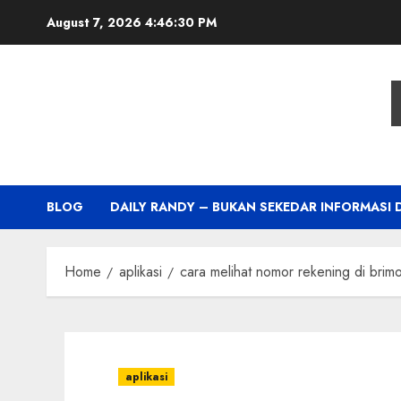
Skip
August 7, 2026
4:46:31 PM
to
content
BLOG
DAILY RANDY – BUKAN SEKEDAR INFORMASI 
Home
aplikasi
cara melihat nomor rekening di brim
aplikasi