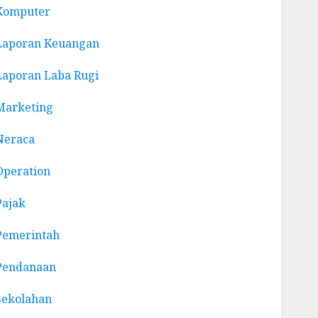
Komputer
Laporan Keuangan
Laporan Laba Rugi
Marketing
Neraca
Operation
Pajak
Pemerintah
Pendanaan
Sekolahan