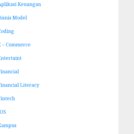
Aplikasi Keuangan
Bisnis Model
Coding
E – Commerce
Entertaint
Financial
Financial Literacy
Fintech
IOS
Kampus