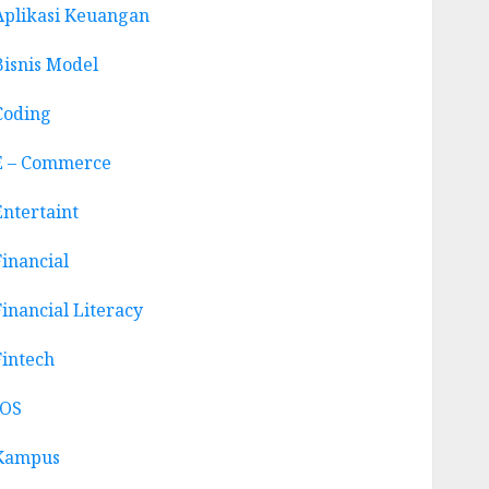
Aplikasi Keuangan
Bisnis Model
Coding
E – Commerce
Entertaint
Financial
Financial Literacy
Fintech
IOS
Kampus