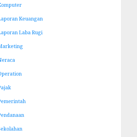
Komputer
Laporan Keuangan
Laporan Laba Rugi
Marketing
Neraca
Operation
Pajak
Pemerintah
Pendanaan
Sekolahan