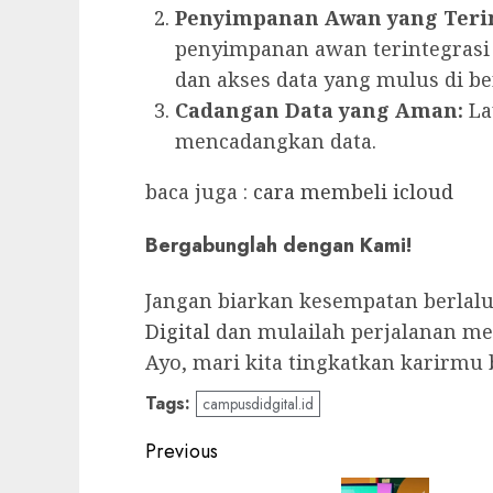
Penyimpanan Awan yang Terin
penyimpanan awan terintegra
dan akses data yang mulus di be
Cadangan Data yang Aman:
La
mencadangkan data.
baca juga :
cara membeli icloud
Bergabunglah dengan Kami!
Jangan biarkan kesempatan berlal
Digital
dan mulailah perjalanan men
Ayo, mari kita tingkatkan karirmu
Tags:
campusdidgital.id
Post
Previous
navigation
Previous