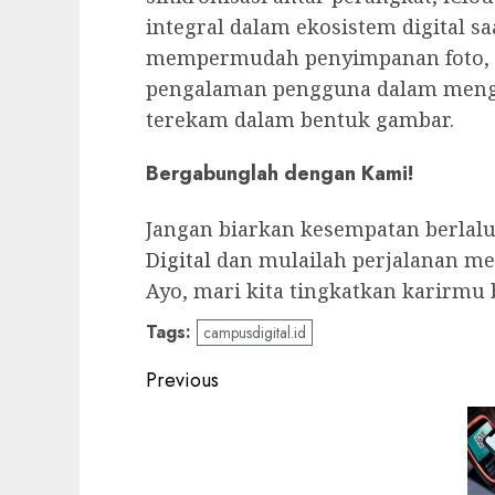
integral dalam ekosistem digital sa
mempermudah penyimpanan foto, t
pengalaman pengguna dalam menge
terekam dalam bentuk gambar.
Bergabunglah dengan Kami!
Jangan biarkan kesempatan berlal
Digital
dan mulailah perjalanan men
Ayo, mari kita tingkatkan karirmu
Tags:
campusdigital.id
Post
Previous
navigation
Previous
post: