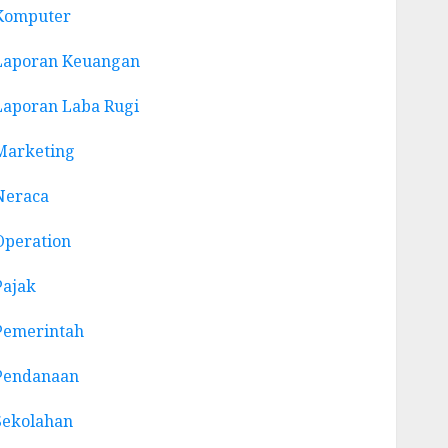
Komputer
Laporan Keuangan
Laporan Laba Rugi
Marketing
Neraca
Operation
Pajak
Pemerintah
Pendanaan
Sekolahan