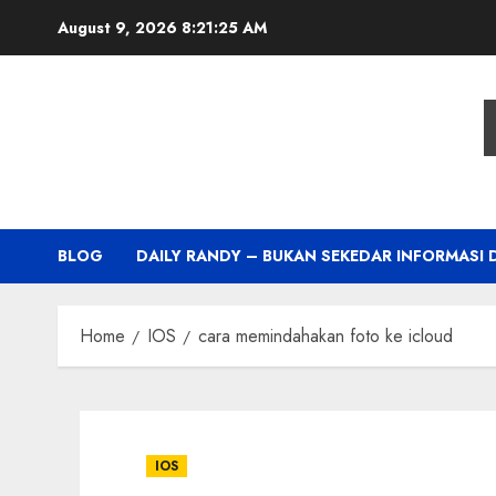
Skip
August 9, 2026
8:21:26 AM
to
content
BLOG
DAILY RANDY – BUKAN SEKEDAR INFORMASI 
Home
IOS
cara memindahakan foto ke icloud
IOS