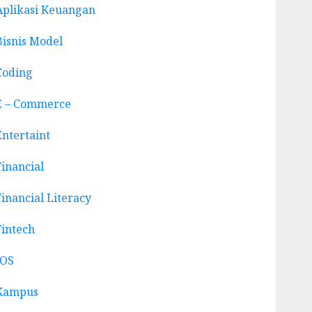
Aplikasi Keuangan
Bisnis Model
Coding
E – Commerce
Entertaint
Financial
Financial Literacy
Fintech
IOS
Kampus