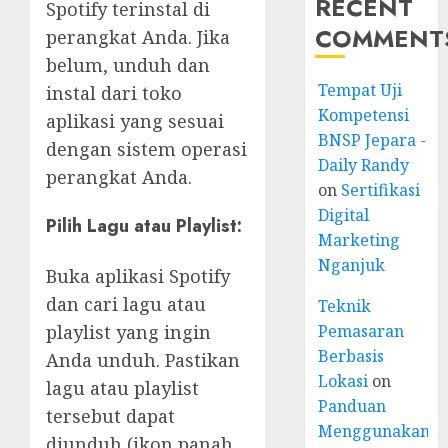
RECENT
Spotify terinstal di
COMMENT
perangkat Anda. Jika
belum, unduh dan
Tempat Uji
instal dari toko
Kompetensi
aplikasi yang sesuai
BNSP Jepara -
dengan sistem operasi
Daily Randy
perangkat Anda.
on
Sertifikasi
Digital
Pilih Lagu atau Playlist:
Marketing
Nganjuk
Buka aplikasi Spotify
dan cari lagu atau
Teknik
Pemasaran
playlist yang ingin
Berbasis
Anda unduh. Pastikan
Lokasi
on
lagu atau playlist
Panduan
tersebut dapat
Menggunakan
diunduh (ikon panah