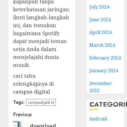
kapanpun tanpa
July 2024
keterbatasan jaringan.
Ikuti langkah-langkah
June 2024
ini, dan temukan
April 2024
bagaimana Spotify
dapat menjadi teman
March 2024
setia Anda dalam
menjelajahi dunia
February 2024
musik.
January 2024
cari tahu
selengkapnya di
December
2023
campus digital
Tags:
CATEGORI
campusdigital.id
Post
Previous
Android
navigation
Previous
download