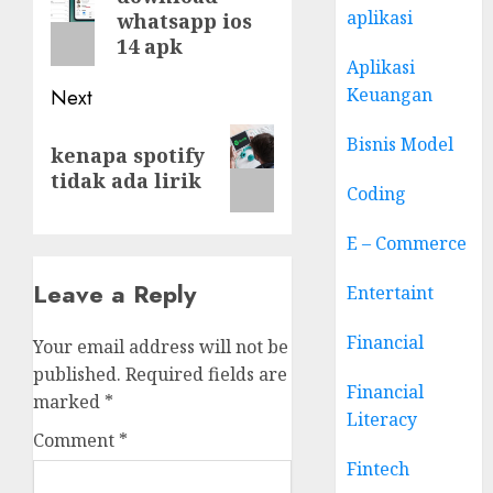
aplikasi
whatsapp ios
post:
14 apk
Aplikasi
Keuangan
Next
Next
Bisnis Model
kenapa spotify
post:
tidak ada lirik
Coding
E – Commerce
Leave a Reply
Entertaint
Financial
Your email address will not be
published.
Required fields are
Financial
marked
*
Literacy
Comment
*
Fintech