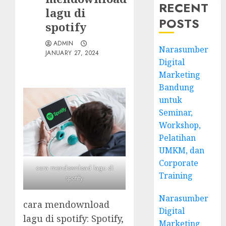
RECENT
lagu di
POSTS
spotify
ADMIN
Narasumber
JANUARY 27, 2024
Digital
Marketing
Bandung
untuk
Seminar,
Workshop,
Pelatihan
UMKM, dan
Corporate
cara mendownload lagu di
Training
spotify
Narasumber
cara mendownload
Digital
lagu di spotify: Spotify,
Marketing