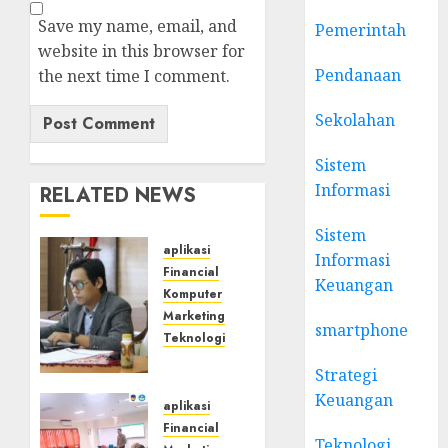
Save my name, email, and
Pemerintah
website in this browser for
Pendanaan
the next time I comment.
Sekolahan
Sistem
Informasi
RELATED NEWS
Sistem
aplikasi
Informasi
Financial
Keuangan
Komputer
Marketing
smartphone
Teknologi
Narasumber
Strategi
Digital
Keuangan
Marketing
aplikasi
Surabaya
Financial
Teknologi