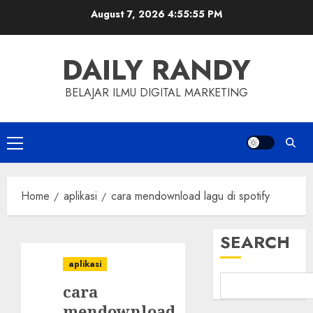
Skip
August 7, 2026
4:55:56 PM
to
content
DAILY RANDY
BELAJAR ILMU DIGITAL MARKETING
Primary
Menu
Home
aplikasi
cara mendownload lagu di spotify
SEARCH
aplikasi
cara
mendownload