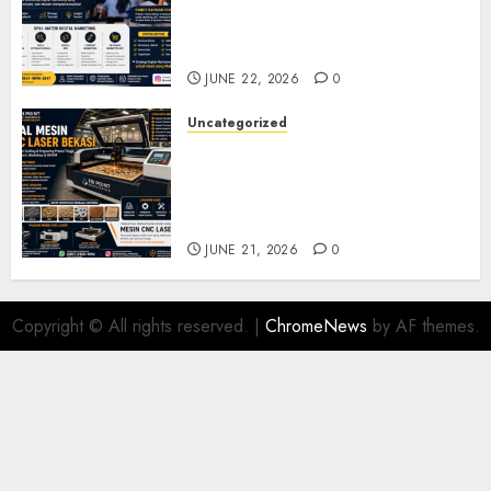
Marketing Demak untuk
Seminar, Workshop, dan
Pelatihan UMKM
JUNE 22, 2026
0
Uncategorized
Jual Mesin CNC Laser Bekasi
Solusi Produksi Presisi untuk
Industri dan Manufaktur
Modern
JUNE 21, 2026
0
Copyright © All rights reserved.
|
ChromeNews
by AF themes.