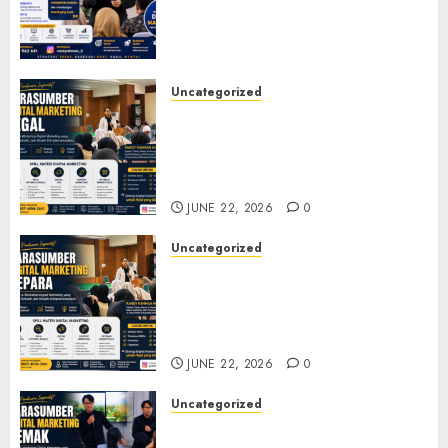
Membangun Bisnis yang
Relevan di Tengah Perubahan
Digital
JULY 4, 2026
0
Uncategorized
Narasumber Digital
Marketing Tegal untuk
Seminar, Workshop, dan
Pelatihan UMKM
JUNE 22, 2026
0
Uncategorized
Narasumber Digital
Marketing Jepara untuk
Seminar, Workshop, dan
Pelatihan UMKM
JUNE 22, 2026
0
Uncategorized
Narasumber Digital