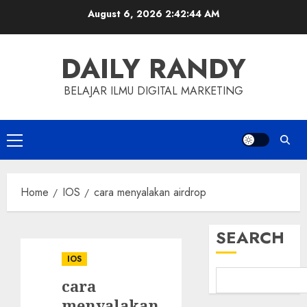
Skip
August 6, 2026
2:42:45 AM
to
content
DAILY RANDY
BELAJAR ILMU DIGITAL MARKETING
Primary
Menu
Home
IOS
cara menyalakan airdrop
SEARCH
IOS
cara
menyalakan