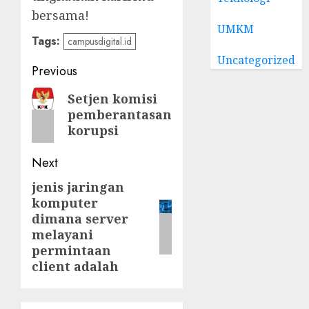
bersama!
UMKM
Tags:
campusdigital.id
Uncategorized
Post
Previous
navigation
Previous
Setjen komisi
pemberantasan
post:
korupsi
Next
jenis jaringan
Next
komputer
post:
dimana server
melayani
permintaan
client adalah