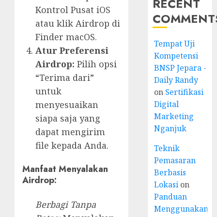
RECENT
Kontrol Pusat iOS
COMMENT
atau klik Airdrop di
Finder macOS.
Tempat Uji
Atur Preferensi
Kompetensi
Airdrop:
Pilih opsi
BNSP Jepara -
“Terima dari”
Daily Randy
untuk
on
Sertifikasi
menyesuaikan
Digital
Marketing
siapa saja yang
Nganjuk
dapat mengirim
file kepada Anda.
Teknik
Pemasaran
Manfaat Menyalakan
Berbasis
Airdrop:
Lokasi
on
Panduan
Berbagi Tanpa
Menggunakan