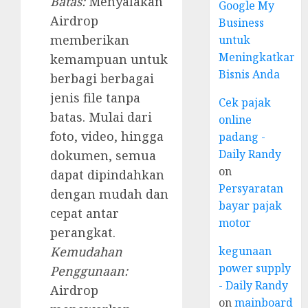
Batas:
Menyalakan
Google My
Airdrop
Business
memberikan
untuk
Meningkatkan
kemampuan untuk
Bisnis Anda
berbagi berbagai
jenis file tanpa
Cek pajak
batas. Mulai dari
online
foto, video, hingga
padang -
Daily Randy
dokumen, semua
on
dapat dipindahkan
Persyaratan
dengan mudah dan
bayar pajak
cepat antar
motor
perangkat.
Kemudahan
kegunaan
power supply
Penggunaan:
- Daily Randy
Airdrop
on
mainboard