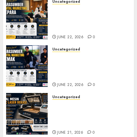
Uncategorized
Narasumber Digital
Marketing Jepara untuk
Seminar, Workshop, dan
Pelatihan UMKM
JUNE 22, 2026
0
Uncategorized
Narasumber Digital
Marketing Demak untuk
Seminar, Workshop, dan
Pelatihan UMKM
JUNE 22, 2026
0
Uncategorized
Jual Mesin CNC Laser Bekasi
Solusi Produksi Presisi untuk
Industri dan Manufaktur
Modern
JUNE 21, 2026
0