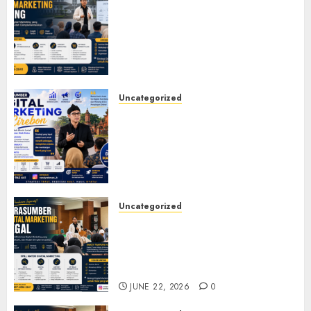
Narasumber Digital
Marketing Bandung untuk
Seminar, Workshop, Pelatihan
UMKM, dan Corporate
Training
JULY 20, 2026
0
Uncategorized
Narasumber Digital
Marketing Cirebon: Strategi
Membangun Bisnis yang
Relevan di Tengah Perubahan
Digital
JULY 4, 2026
0
Uncategorized
Narasumber Digital
Marketing Tegal untuk
Seminar, Workshop, dan
Pelatihan UMKM
JUNE 22, 2026
0