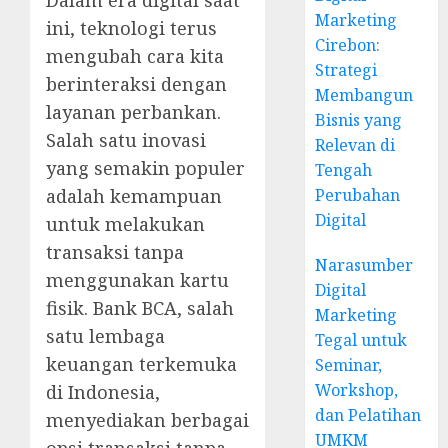
Dalam era digital saat
Marketing
ini, teknologi terus
Cirebon:
mengubah cara kita
Strategi
berinteraksi dengan
Membangun
layanan perbankan.
Bisnis yang
Salah satu inovasi
Relevan di
yang semakin populer
Tengah
Perubahan
adalah kemampuan
Digital
untuk melakukan
transaksi tanpa
Narasumber
menggunakan kartu
Digital
fisik. Bank BCA, salah
Marketing
satu lembaga
Tegal untuk
keuangan terkemuka
Seminar,
Workshop,
di Indonesia,
dan Pelatihan
menyediakan berbagai
UMKM