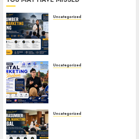
Uncategorized
Narasumber Digital
Marketing Bandung untuk
Seminar, Workshop, Pelatihan
UMKM, dan Corporate
Training
JULY 20, 2026
0
Uncategorized
Narasumber Digital
Marketing Cirebon: Strategi
Membangun Bisnis yang
Relevan di Tengah Perubahan
Digital
JULY 4, 2026
0
Uncategorized
Narasumber Digital
Marketing Tegal untuk
Seminar, Workshop, dan