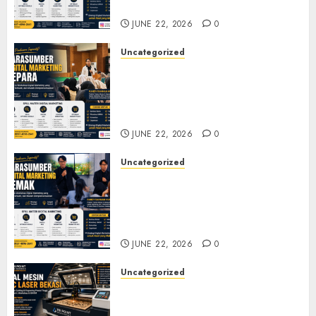
Pelatihan UMKM
JUNE 22, 2026
0
Uncategorized
Narasumber Digital
Marketing Jepara untuk
Seminar, Workshop, dan
Pelatihan UMKM
JUNE 22, 2026
0
Uncategorized
Narasumber Digital
Marketing Demak untuk
Seminar, Workshop, dan
Pelatihan UMKM
JUNE 22, 2026
0
Uncategorized
Jual Mesin CNC Laser Bekasi
Solusi Produksi Presisi untuk