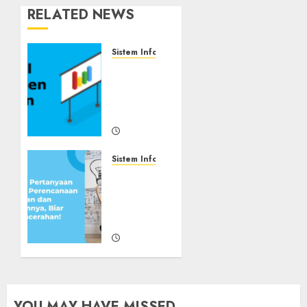
RELATED NEWS
Sistem Informasi Keuangan
Fungsi
Manajemen
Keuangan
yaitu
FEBRUARY
1, 2024
Sistem Informasi Keuangan
0
Pertanyaan
Tentang
Manajemen
Keuangan
FEBRUARY
1, 2024
0
YOU MAY HAVE MISSED