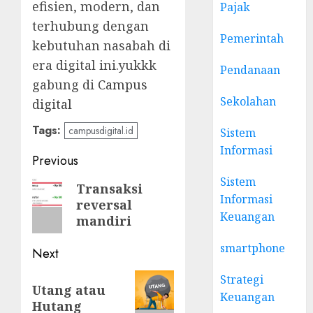
efisien, modern, dan
Pajak
terhubung dengan
Pemerintah
kebutuhan nasabah di
era digital ini.yukkk
Pendanaan
gabung di
Campus
Sekolahan
digital
Tags:
campusdigital.id
Sistem
Informasi
Post
Previous
navigation
Sistem
Previous
Transaksi
Informasi
reversal
post:
Keuangan
mandiri
smartphone
Next
Next
Strategi
Utang atau
Keuangan
post:
Hutang