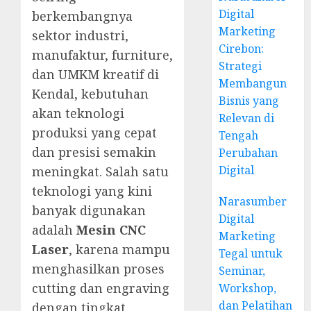
Digital
berkembangnya
Marketing
sektor industri,
Cirebon:
manufaktur, furniture,
Strategi
dan UMKM kreatif di
Membangun
Kendal, kebutuhan
Bisnis yang
akan teknologi
Relevan di
produksi yang cepat
Tengah
dan presisi semakin
Perubahan
Digital
meningkat. Salah satu
teknologi yang kini
Narasumber
banyak digunakan
Digital
adalah
Mesin CNC
Marketing
Laser
, karena mampu
Tegal untuk
menghasilkan proses
Seminar,
cutting dan engraving
Workshop,
dan Pelatihan
dengan tingkat