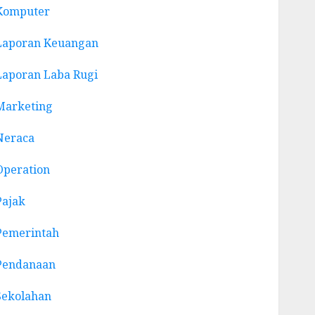
Komputer
Laporan Keuangan
Laporan Laba Rugi
Marketing
Neraca
Operation
Pajak
Pemerintah
Pendanaan
Sekolahan