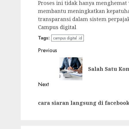
Proses ini tidak hanya menghemat 
membantu meningkatkan kepatuh
transparansi dalam sistem perpaja
Campus digital
Tags:
campus digital .id
Post
Previous
navigation
Previous
Salah Satu Ko
post:
Next
Next
cara siaran langsung di facebook
post: