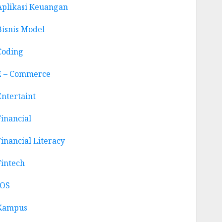
Aplikasi Keuangan
Bisnis Model
Coding
E – Commerce
Entertaint
Financial
Financial Literacy
Fintech
IOS
Kampus