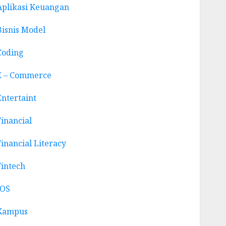
Aplikasi Keuangan
Bisnis Model
Coding
E – Commerce
Entertaint
Financial
Financial Literacy
Fintech
IOS
Kampus