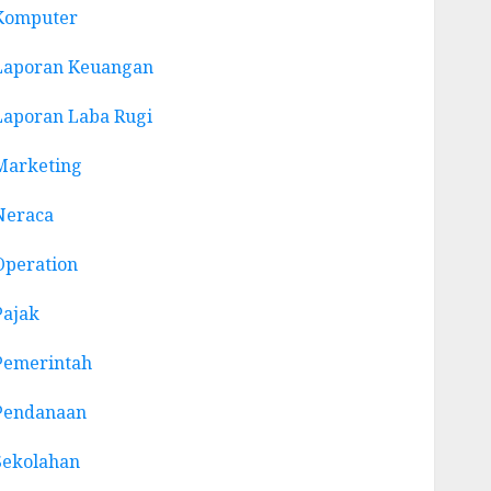
Komputer
Laporan Keuangan
Laporan Laba Rugi
Marketing
Neraca
Operation
Pajak
Pemerintah
Pendanaan
Sekolahan