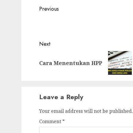
Post
Previous
navigation
Previous
post:
Next
Next
Cara Menentukan HPP
post:
Leave a Reply
Your email address will not be published.
Comment
*