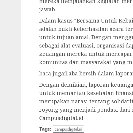
mereka menjalankan kegiatan mere
jawab.
Dalam kasus “Bersama Untuk Kebaik
adalah bukti keberhasilan acara 
untuk tujuan amal. Dengan mengg
sebagai alat evaluasi, organisasi d
keuangan mereka untuk mencapai 
komunitas dan masyarakat yang me
baca juga:
Laba bersih dalam lapor
Dengan demikian, laporan keuangan
untuk memantau kesehatan finansial
merupakan narasi tentang solidari
royong yang menjadi pondasi dari 
Campusdigital.id
Tags:
campusdigital.id