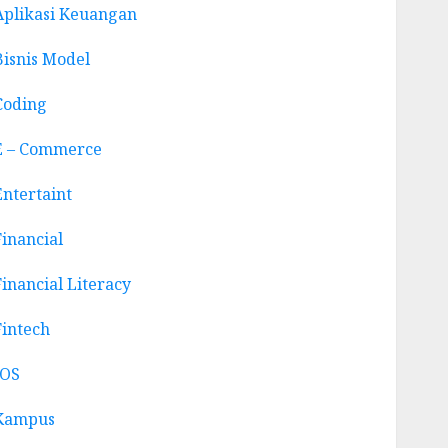
Aplikasi Keuangan
Bisnis Model
Coding
E – Commerce
Entertaint
Financial
Financial Literacy
Fintech
IOS
Kampus