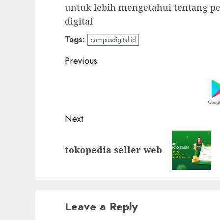
untuk lebih mengetahui tentang p
digital
Tags:
campusdigital.id
Post
Previous
navigation
Previous
post:
Next
Next
tokopedia seller web
post:
Leave a Reply