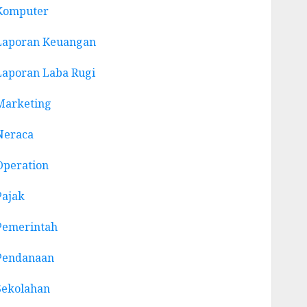
Komputer
Laporan Keuangan
Laporan Laba Rugi
Marketing
Neraca
Operation
Pajak
Pemerintah
Pendanaan
Sekolahan