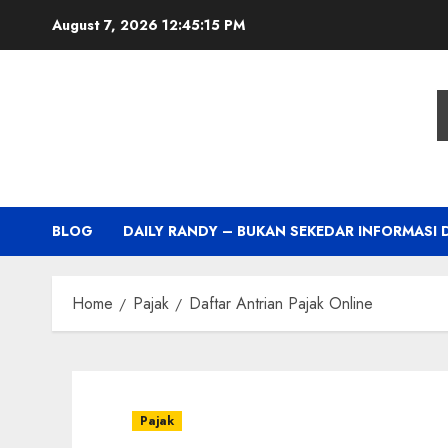
Skip
August 7, 2026
12:45:16 PM
to
content
BLOG
DAILY RANDY – BUKAN SEKEDAR INFORMASI 
Home
Pajak
Daftar Antrian Pajak Online
Pajak