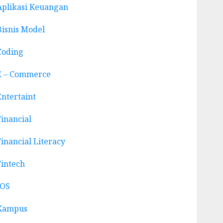
Aplikasi Keuangan
Bisnis Model
Coding
E – Commerce
Entertaint
Financial
Financial Literacy
Fintech
IOS
Kampus