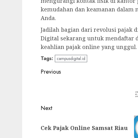
mengurangi kontak fisik di kantor
kemudahan dan keamanan dalam m
Anda.
Jadilah bagian dari revolusi pajak 
Digital
sekarang untuk mendaftar d
keahlian pajak online yang unggul.
Tags:
campusdigital.id
Post
Previous
navigation
Previous
post:
Next
Next
Cek Pajak Online Samsat Riau
post: