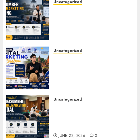
Uncategorized
Narasumber Digital
Marketing Bandung untuk
Seminar, Workshop, Pelatihan
UMKM, dan Corporate
Training
JULY 20, 2026
0
Uncategorized
Narasumber Digital
Marketing Cirebon: Strategi
Membangun Bisnis yang
Relevan di Tengah Perubahan
Digital
JULY 4, 2026
0
Uncategorized
Narasumber Digital
Marketing Tegal untuk
Seminar, Workshop, dan
Pelatihan UMKM
JUNE 22, 2026
0