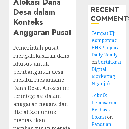
Alokasi Dana
RECENT
Desa dalam
COMMENT
Konteks
Anggaran Pusat
Tempat Uji
Kompetensi
Pemerintah pusat
BNSP Jepara -
Daily Randy
mengalokasikan dana
on
Sertifikasi
khusus untuk
Digital
pembangunan desa
Marketing
melalui mekanisme
Nganjuk
Dana Desa. Alokasi ini
Teknik
terintegrasi dalam
Pemasaran
anggaran negara dan
Berbasis
diarahkan untuk
Lokasi
on
memastikan
Panduan
pembangunan merata