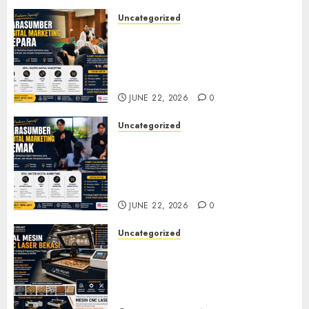
Uncategorized
Narasumber Digital
Marketing Jepara untuk
Seminar, Workshop, dan
Pelatihan UMKM
JUNE 22, 2026
0
Uncategorized
Narasumber Digital
Marketing Demak untuk
Seminar, Workshop, dan
Pelatihan UMKM
JUNE 22, 2026
0
Uncategorized
Jual Mesin CNC Laser Bekasi
Solusi Produksi Presisi untuk
Industri dan Manufaktur
Modern