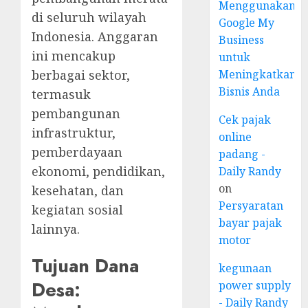
Menggunakan
di seluruh wilayah
Google My
Indonesia. Anggaran
Business
ini mencakup
untuk
berbagai sektor,
Meningkatkan
Bisnis Anda
termasuk
pembangunan
Cek pajak
infrastruktur,
online
pemberdayaan
padang -
ekonomi, pendidikan,
Daily Randy
on
kesehatan, dan
Persyaratan
kegiatan sosial
bayar pajak
lainnya.
motor
Tujuan Dana
kegunaan
Desa:
power supply
- Daily Randy