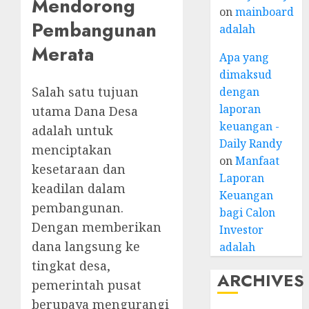
Mendorong
on
mainboard
Pembangunan
adalah
Merata
Apa yang
dimaksud
Salah satu tujuan
dengan
laporan
utama Dana Desa
keuangan -
adalah untuk
Daily Randy
menciptakan
on
Manfaat
kesetaraan dan
Laporan
keadilan dalam
Keuangan
pembangunan.
bagi Calon
Dengan memberikan
Investor
dana langsung ke
adalah
tingkat desa,
ARCHIVES
pemerintah pusat
berupaya mengurangi