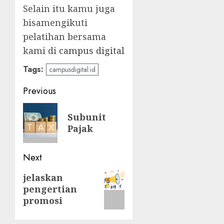
Selain itu kamu juga
bisamengikuti
pelatihan bersama
kami di
campus digital
Tags:
campusdigital.id
Post
Previous
navigation
Previous
Subunit
post:
Pajak
Next
Next
jelaskan
pengertian
post:
promosi