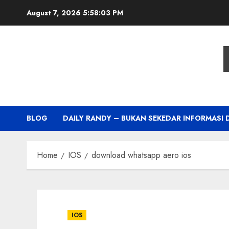
Skip
August 7, 2026
5:58:04 PM
to
content
BLOG
DAILY RANDY – BUKAN SEKEDAR INFORMASI 
Home
IOS
download whatsapp aero ios
IOS