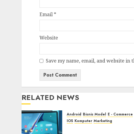
Email
*
Website
Save my name, email, and website in t
RELATED NEWS
Android
Bisnis Model
E - Commerce
IOS
Komputer
Marketing
Tingkatkan Visibilitas