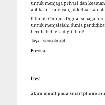
untuk menjaga privasi dan keam
aplikasi resmi yang dikeluarkan o
Pilihlah
Campus Digital
sebagai mit
untuk menjelajahi dunia pendidika
berubah di era digital ini!
Tags:
campusdigital.id
Post
Previous
navigation
Previous
post:
Next
Next
akun email pada smartphone and
post: