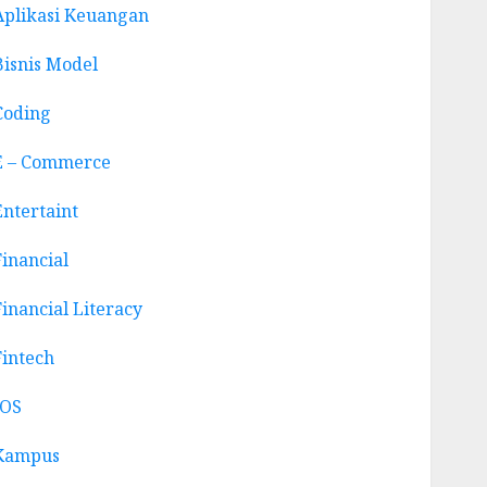
Aplikasi Keuangan
Bisnis Model
Coding
E – Commerce
Entertaint
Financial
Financial Literacy
Fintech
IOS
Kampus