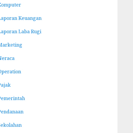
Komputer
Laporan Keuangan
Laporan Laba Rugi
Marketing
Neraca
Operation
Pajak
Pemerintah
Pendanaan
Sekolahan