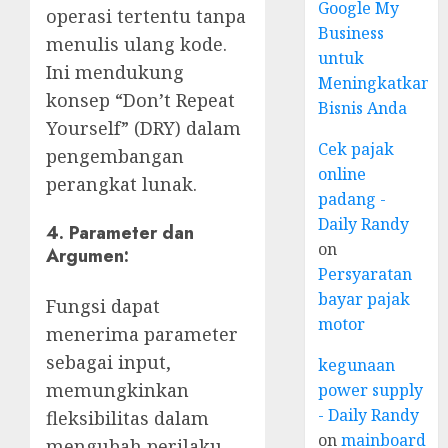
Google My
operasi tertentu tanpa
Business
menulis ulang kode.
untuk
Ini mendukung
Meningkatkan
konsep “Don’t Repeat
Bisnis Anda
Yourself” (DRY) dalam
Cek pajak
pengembangan
online
perangkat lunak.
padang -
Daily Randy
4. Parameter dan
on
Argumen:
Persyaratan
bayar pajak
Fungsi dapat
motor
menerima parameter
sebagai input,
kegunaan
memungkinkan
power supply
- Daily Randy
fleksibilitas dalam
on
mainboard
mengubah perilaku