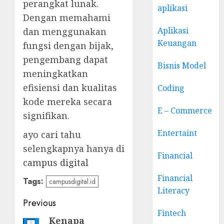
perangkat lunak.
aplikasi
Dengan memahami
Aplikasi
dan menggunakan
Keuangan
fungsi dengan bijak,
pengembang dapat
Bisnis Model
meningkatkan
efisiensi dan kualitas
Coding
kode mereka secara
E – Commerce
signifikan.
Entertaint
ayo cari tahu
selengkapnya hanya di
Financial
campus digital
Financial
Tags:
campusdigital.id
Literacy
Post
Previous
Fintech
navigation
Kenapa
Previous