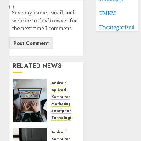
Save my name, email, and
UMKM
website in this browser for
Uncategorized
the next time I comment.
RELATED NEWS
Android
aplikasi
Komputer
Marketing
smartphone
Teknologi
Tingkatkan
Jangkauan
Android
Online
Komputer