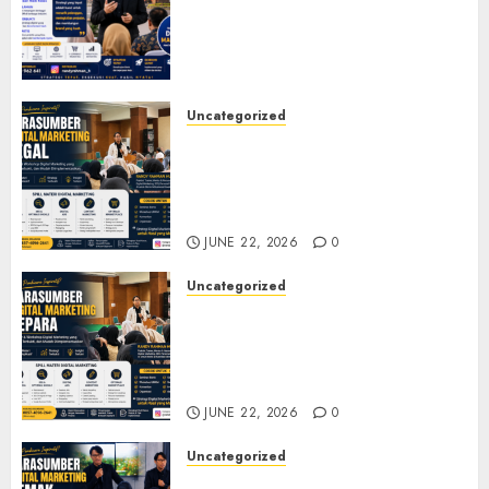
Membangun Bisnis yang
Relevan di Tengah Perubahan
Digital
JULY 4, 2026
0
Uncategorized
Narasumber Digital
Marketing Tegal untuk
Seminar, Workshop, dan
Pelatihan UMKM
JUNE 22, 2026
0
Uncategorized
Narasumber Digital
Marketing Jepara untuk
Seminar, Workshop, dan
Pelatihan UMKM
JUNE 22, 2026
0
Uncategorized
Narasumber Digital