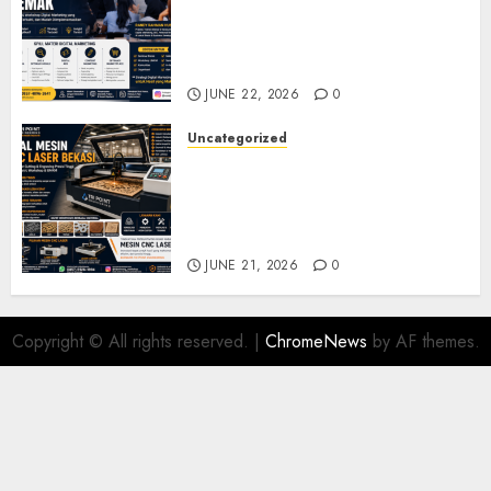
Marketing Demak untuk
Seminar, Workshop, dan
Pelatihan UMKM
JUNE 22, 2026
0
Uncategorized
Jual Mesin CNC Laser Bekasi
Solusi Produksi Presisi untuk
Industri dan Manufaktur
Modern
JUNE 21, 2026
0
Copyright © All rights reserved.
|
ChromeNews
by AF themes.