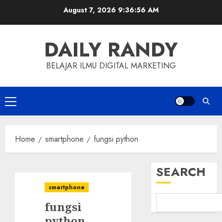
Skip
August 7, 2026
9:36:57 AM
to
content
DAILY RANDY
BELAJAR ILMU DIGITAL MARKETING
Primary
Menu
Home
smartphone
fungsi python
SEARCH
smartphone
fungsi
python