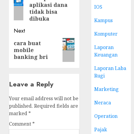
aplikasi dana
post:
IOS
tidak bisa
dibuka
Kampus
Next
Komputer
Next
cara buat
Laporan
mobile
post:
Keuangan
banking bri
Laporan Laba
Rugi
Leave a Reply
Marketing
Your email address will not be
Neraca
published.
Required fields are
marked
*
Operation
Comment
*
Pajak