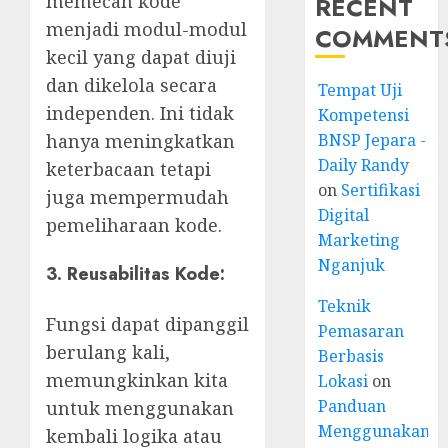
memecah kode
RECENT
menjadi modul-modul
COMMENT
kecil yang dapat diuji
dan dikelola secara
Tempat Uji
independen. Ini tidak
Kompetensi
hanya meningkatkan
BNSP Jepara -
Daily Randy
keterbacaan tetapi
on
Sertifikasi
juga mempermudah
Digital
pemeliharaan kode.
Marketing
Nganjuk
3. Reusabilitas Kode:
Teknik
Fungsi dapat dipanggil
Pemasaran
berulang kali,
Berbasis
memungkinkan kita
Lokasi
on
Panduan
untuk menggunakan
Menggunakan
kembali logika atau