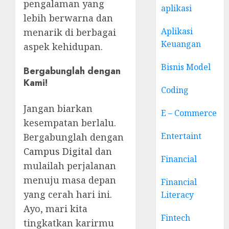
pengalaman yang
aplikasi
lebih berwarna dan
Aplikasi
menarik di berbagai
Keuangan
aspek kehidupan.
Bisnis Model
Bergabunglah dengan
Kami!
Coding
Jangan biarkan
E – Commerce
kesempatan berlalu.
Entertaint
Bergabunglah dengan
Campus Digital
dan
Financial
mulailah perjalanan
menuju masa depan
Financial
yang cerah hari ini.
Literacy
Ayo, mari kita
Fintech
tingkatkan karirmu