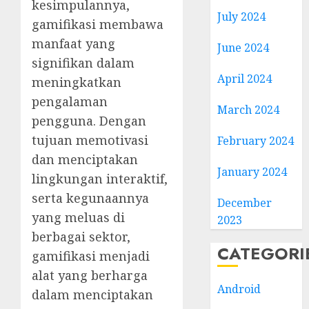
kesimpulannya,
July 2024
gamifikasi membawa
manfaat yang
June 2024
signifikan dalam
April 2024
meningkatkan
pengalaman
March 2024
pengguna. Dengan
tujuan memotivasi
February 2024
dan menciptakan
January 2024
lingkungan interaktif,
serta kegunaannya
December
yang meluas di
2023
berbagai sektor,
CATEGORI
gamifikasi menjadi
alat yang berharga
Android
dalam menciptakan