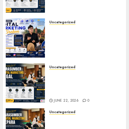
UMKM, dan Corporate
Training
JULY 20, 2026
0
Uncategorized
Narasumber Digital
Marketing Cirebon: Strategi
Membangun Bisnis yang
Relevan di Tengah Perubahan
Digital
JULY 4, 2026
0
Uncategorized
Narasumber Digital
Marketing Tegal untuk
Seminar, Workshop, dan
Pelatihan UMKM
JUNE 22, 2026
0
Uncategorized
Narasumber Digital
Marketing Jepara untuk