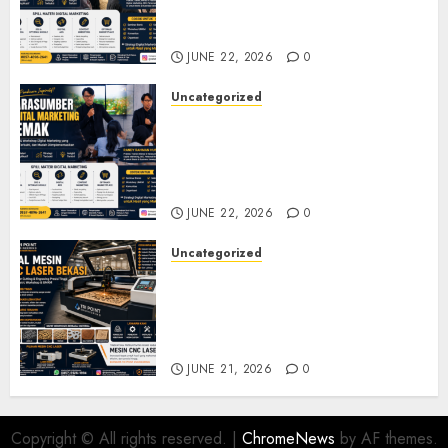
Seminar, Workshop, dan
Pelatihan UMKM
JUNE 22, 2026
0
Uncategorized
Narasumber Digital
Marketing Demak untuk
Seminar, Workshop, dan
Pelatihan UMKM
JUNE 22, 2026
0
Uncategorized
Jual Mesin CNC Laser Bekasi
Solusi Produksi Presisi untuk
Industri dan Manufaktur
Modern
JUNE 21, 2026
0
Copyright © All rights reserved.
|
ChromeNews
by AF themes.