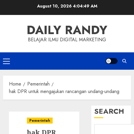
Skip
August 10, 2026
4:04:50 AM
to
content
DAILY RANDY
BELAJAR ILMU DIGITAL MARKETING
Primary
Menu
Home
Pemerintah
hak DPR untuk mengajukan rancangan undang-undang
SEARCH
Pemerintah
hak DPR