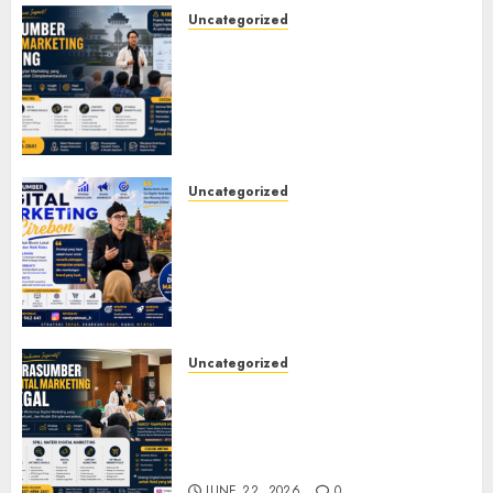
Uncategorized
Narasumber Digital
Marketing Bandung untuk
Seminar, Workshop, Pelatihan
UMKM, dan Corporate
Training
JULY 20, 2026
0
Uncategorized
Narasumber Digital
Marketing Cirebon: Strategi
Membangun Bisnis yang
Relevan di Tengah Perubahan
Digital
JULY 4, 2026
0
Uncategorized
Narasumber Digital
Marketing Tegal untuk
Seminar, Workshop, dan
Pelatihan UMKM
JUNE 22, 2026
0