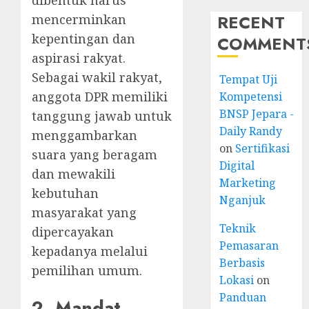
dibentuk harus
RECENT
mencerminkan
kepentingan dan
COMMENT
aspirasi rakyat.
Sebagai wakil rakyat,
Tempat Uji
anggota DPR memiliki
Kompetensi
BNSP Jepara -
tanggung jawab untuk
Daily Randy
menggambarkan
on
Sertifikasi
suara yang beragam
Digital
dan mewakili
Marketing
kebutuhan
Nganjuk
masyarakat yang
Teknik
dipercayakan
Pemasaran
kepadanya melalui
Berbasis
pemilihan umum.
Lokasi
on
Panduan
2. Mandat