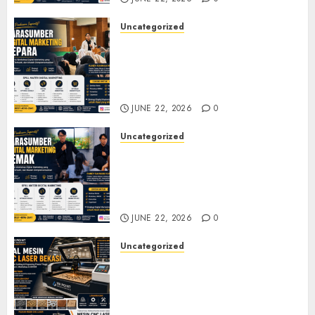
Uncategorized
Narasumber Digital
Marketing Jepara untuk
Seminar, Workshop, dan
Pelatihan UMKM
JUNE 22, 2026
0
Uncategorized
Narasumber Digital
Marketing Demak untuk
Seminar, Workshop, dan
Pelatihan UMKM
JUNE 22, 2026
0
Uncategorized
Jual Mesin CNC Laser Bekasi
Solusi Produksi Presisi untuk
Industri dan Manufaktur
Modern