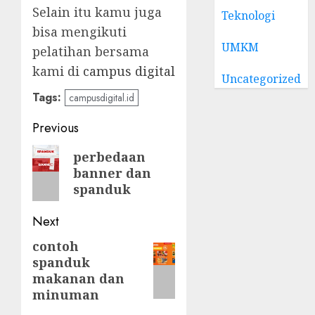
Selain itu kamu juga
Teknologi
bisa mengikuti
UMKM
pelatihan bersama
kami di
campus digital
Uncategorized
Tags:
campusdigital.id
Post
Previous
navigation
Previous
perbedaan
banner dan
post:
spanduk
Next
contoh
Next
spanduk
post:
makanan dan
minuman