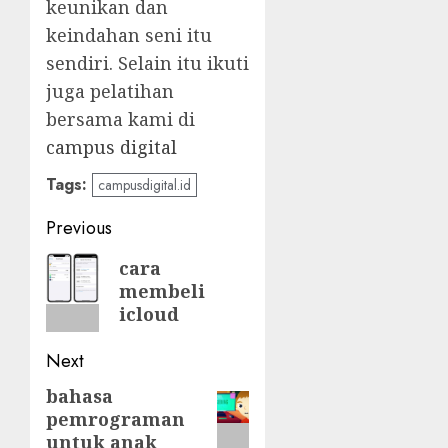
keunikan dan
keindahan seni itu
sendiri. Selain itu ikuti
juga pelatihan
bersama kami di
campus digital
Tags:
campusdigital.id
Post
Previous
navigation
Previous
cara
membeli
post:
icloud
Next
bahasa
Next
pemrograman
post:
untuk anak