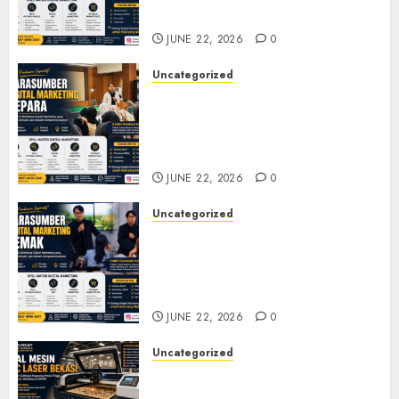
Pelatihan UMKM
JUNE 22, 2026
0
Uncategorized
Narasumber Digital
Marketing Jepara untuk
Seminar, Workshop, dan
Pelatihan UMKM
JUNE 22, 2026
0
Uncategorized
Narasumber Digital
Marketing Demak untuk
Seminar, Workshop, dan
Pelatihan UMKM
JUNE 22, 2026
0
Uncategorized
Jual Mesin CNC Laser Bekasi
Solusi Produksi Presisi untuk