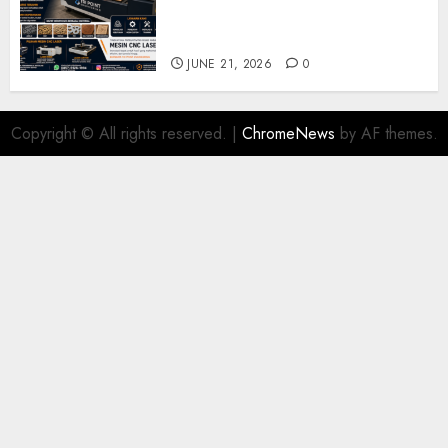
Industri dan Manufaktur
Modern
JUNE 21, 2026
0
Copyright © All rights reserved.
|
ChromeNews
by AF themes.