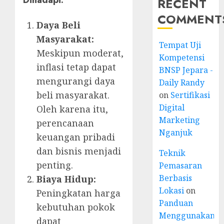
Dihadapi:
RECENT
COMMENT
Daya Beli
Masyarakat:
Tempat Uji
Meskipun moderat,
Kompetensi
inflasi tetap dapat
BNSP Jepara -
mengurangi daya
Daily Randy
beli masyarakat.
on
Sertifikasi
Digital
Oleh karena itu,
Marketing
perencanaan
Nganjuk
keuangan pribadi
dan bisnis menjadi
Teknik
penting.
Pemasaran
Berbasis
Biaya Hidup:
Lokasi
on
Peningkatan harga
Panduan
kebutuhan pokok
Menggunakan
dapat