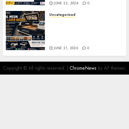
JUNE 22, 2026
0
Uncategorized
Jual Mesin CNC Laser Bekasi
Solusi Produksi Presisi untuk
Industri dan Manufaktur
Modern
JUNE 21, 2026
0
Copyright © All rights reserved.
|
ChromeNews
by AF themes.