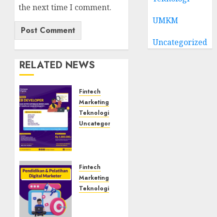
the next time I comment.
UMKM
Uncategorized
RELATED NEWS
Fintech
Marketing
Teknologi
Uncategorized
Tempat
Uji
Kompetensi
BNSP
Fintech
Sukabumi
Marketing
Teknologi
OCTOBER
Sertifikasi
16, 2024
Digital
0