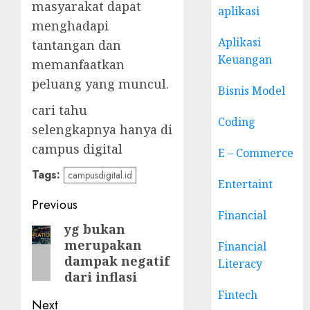
masyarakat dapat
aplikasi
menghadapi
Aplikasi
tantangan dan
Keuangan
memanfaatkan
peluang yang muncul.
Bisnis Model
cari tahu
Coding
selengkapnya hanya di
campus digital
E – Commerce
Tags:
campusdigital.id
Entertaint
Post
Previous
Financial
navigation
yg bukan
Previous
merupakan
Financial
post:
dampak negatif
Literacy
dari inflasi
Fintech
Next