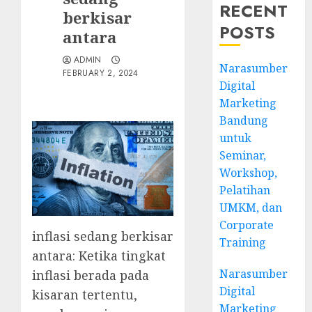
RECENT
berkisar
POSTS
antara
ADMIN
Narasumber
FEBRUARY 2, 2024
Digital
Marketing
Bandung
untuk
Seminar,
Workshop,
Pelatihan
UMKM, dan
Corporate
inflasi sedang berkisar
Training
antara: Ketika tingkat
Narasumber
inflasi berada pada
Digital
kisaran tertentu,
Marketing