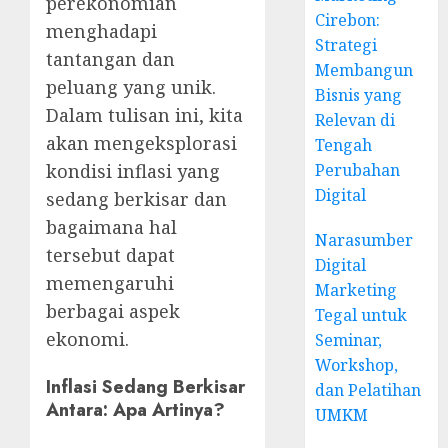
perekonomian
Cirebon:
menghadapi
Strategi
tantangan dan
Membangun
peluang yang unik.
Bisnis yang
Dalam tulisan ini, kita
Relevan di
akan mengeksplorasi
Tengah
kondisi inflasi yang
Perubahan
Digital
sedang berkisar dan
bagaimana hal
Narasumber
tersebut dapat
Digital
memengaruhi
Marketing
berbagai aspek
Tegal untuk
ekonomi.
Seminar,
Workshop,
Inflasi Sedang Berkisar
dan Pelatihan
Antara: Apa Artinya?
UMKM