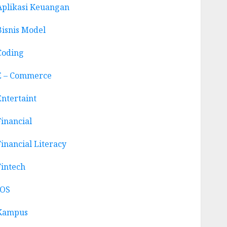
Aplikasi Keuangan
Bisnis Model
Coding
E – Commerce
Entertaint
Financial
Financial Literacy
Fintech
IOS
Kampus