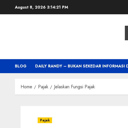
Skip
August 8, 2026
3:14:22 PM
to
content
BLOG
DAILY RANDY – BUKAN SEKEDAR INFORMASI 
Home
Pajak
Jelaskan Fungsi Pajak
Pajak