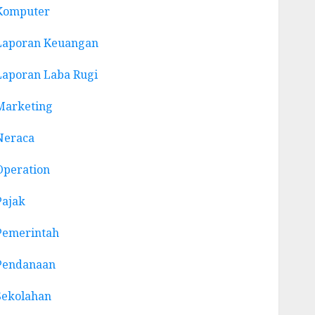
Komputer
Laporan Keuangan
Laporan Laba Rugi
Marketing
Neraca
Operation
Pajak
Pemerintah
Pendanaan
Sekolahan