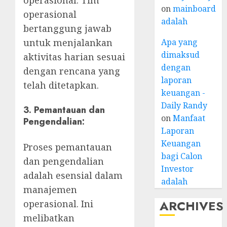
operasional. Tim
on
mainboard
operasional
adalah
bertanggung jawab
Apa yang
untuk menjalankan
dimaksud
aktivitas harian sesuai
dengan
dengan rencana yang
laporan
telah ditetapkan.
keuangan -
Daily Randy
3.
Pemantauan dan
on
Manfaat
Pengendalian:
Laporan
Keuangan
Proses pemantauan
bagi Calon
dan pengendalian
Investor
adalah esensial dalam
adalah
manajemen
ARCHIVES
operasional. Ini
melibatkan