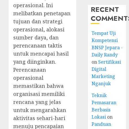
operasional. Ini
RECENT
melibatkan penetapan
COMMENT
tujuan dan strategi
operasional, alokasi
Tempat Uji
sumber daya, dan
Kompetensi
perencanaan taktis
BNSP Jepara -
untuk mencapai hasil
Daily Randy
yang diinginkan.
on
Sertifikasi
Digital
Perencanaan
Marketing
operasional
Nganjuk
memastikan bahwa
organisasi memiliki
Teknik
rencana yang jelas
Pemasaran
Berbasis
untuk mengarahkan
Lokasi
on
aktivitas sehari-hari
Panduan
menuju pencapaian