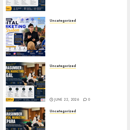
UMKM, dan Corporate
Training
JULY 20, 2026
0
Uncategorized
Narasumber Digital
Marketing Cirebon: Strategi
Membangun Bisnis yang
Relevan di Tengah Perubahan
Digital
JULY 4, 2026
0
Uncategorized
Narasumber Digital
Marketing Tegal untuk
Seminar, Workshop, dan
Pelatihan UMKM
JUNE 22, 2026
0
Uncategorized
Narasumber Digital
Marketing Jepara untuk