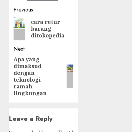
Post
Previous
navigation
Previous
cara retur
barang
post:
ditokopedia
Next
Apa yang
Next
dimaksud
post:
dengan
teknologi
ramah
lingkungan
Leave a Reply