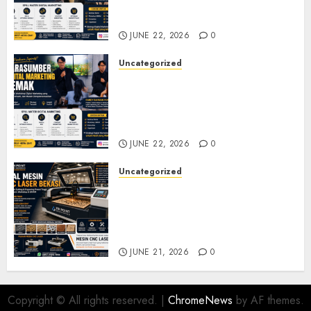
Seminar, Workshop, dan
Pelatihan UMKM
JUNE 22, 2026
0
Uncategorized
Narasumber Digital
Marketing Demak untuk
Seminar, Workshop, dan
Pelatihan UMKM
JUNE 22, 2026
0
Uncategorized
Jual Mesin CNC Laser Bekasi
Solusi Produksi Presisi untuk
Industri dan Manufaktur
Modern
JUNE 21, 2026
0
Copyright © All rights reserved.
|
ChromeNews
by AF themes.