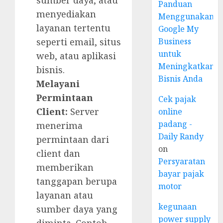
sumber daya, atau
Panduan
menyediakan
Menggunakan
layanan tertentu
Google My
Business
seperti email, situs
untuk
web, atau aplikasi
Meningkatkan
bisnis.
Bisnis Anda
Melayani
Permintaan
Cek pajak
Client:
Server
online
padang -
menerima
Daily Randy
permintaan dari
on
client dan
Persyaratan
memberikan
bayar pajak
tanggapan berupa
motor
layanan atau
kegunaan
sumber daya yang
power supply