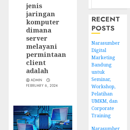
jenis
jaringan
RECENT
komputer
POSTS
dimana
server
Narasumber
melayani
Digital
permintaan
Marketing
client
Bandung
adalah
untuk
Seminar,
ADMIN
FEBRUARY 6, 2024
Workshop,
Pelatihan
UMKM, dan
Corporate
Training
Narasumber