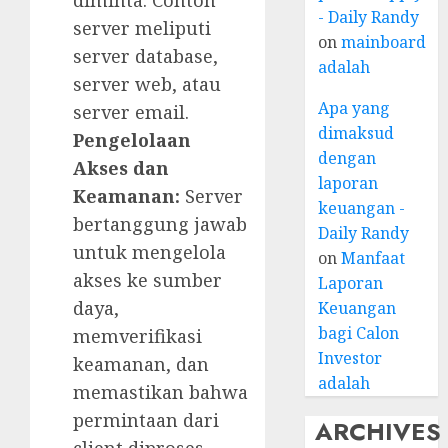
diminta. Contoh
- Daily Randy
server meliputi
on
mainboard
server database,
adalah
server web, atau
Apa yang
server email.
dimaksud
Pengelolaan
dengan
Akses dan
laporan
Keamanan:
Server
keuangan -
bertanggung jawab
Daily Randy
untuk mengelola
on
Manfaat
akses ke sumber
Laporan
daya,
Keuangan
bagi Calon
memverifikasi
Investor
keamanan, dan
adalah
memastikan bahwa
permintaan dari
ARCHIVES