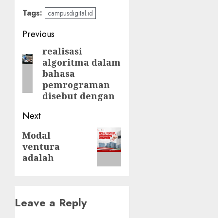
Tags:
campusdigital.id
Post
Previous
navigation
realisasi
Previous
algoritma dalam
post:
bahasa
pemrograman
disebut dengan
Next
Next
Modal
ventura
post:
adalah
Leave a Reply