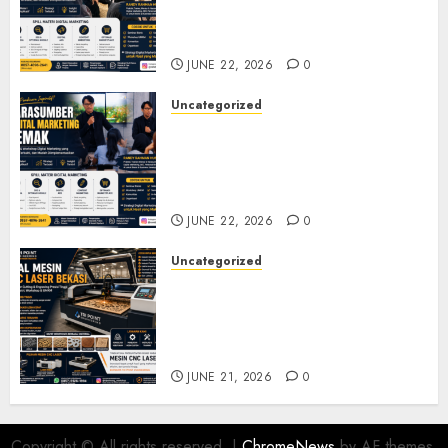
Seminar, Workshop, dan
Pelatihan UMKM
JUNE 22, 2026
0
Uncategorized
Narasumber Digital
Marketing Demak untuk
Seminar, Workshop, dan
Pelatihan UMKM
JUNE 22, 2026
0
Uncategorized
Jual Mesin CNC Laser Bekasi
Solusi Produksi Presisi untuk
Industri dan Manufaktur
Modern
JUNE 21, 2026
0
Copyright © All rights reserved.
|
ChromeNews
by AF themes.