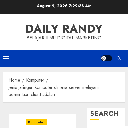
Skip
August 9, 2026
7:29:39 AM
to
content
DAILY RANDY
BELAJAR ILMU DIGITAL MARKETING
Primary
Menu
Home
Komputer
jenis jaringan komputer dimana server melayani
permintaan client adalah
SEARCH
Komputer