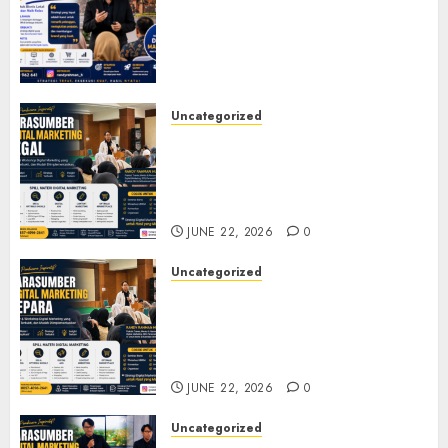
Marketing Cirebon: Strategi
Membangun Bisnis yang
Relevan di Tengah Perubahan
Digital
JULY 4, 2026
0
Uncategorized
Narasumber Digital
Marketing Tegal untuk
Seminar, Workshop, dan
Pelatihan UMKM
JUNE 22, 2026
0
Uncategorized
Narasumber Digital
Marketing Jepara untuk
Seminar, Workshop, dan
Pelatihan UMKM
JUNE 22, 2026
0
Uncategorized