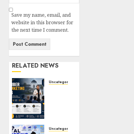
Save my name, email, and
website in this browser for
the next time I comment.
RELATED NEWS
Uncategorized
Narasumber
Digital
Marketing
Bandung
untuk
Seminar,
Workshop,
Uncategorized