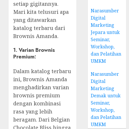
setiap gigitannya.
Narasumber
Mari kita telusuri apa
Digital
yang ditawarkan
Marketing
katalog terbaru dari
Jepara untuk
Brownis Amanda.
Seminar,
Workshop,
1. Varian Brownis
dan Pelatihan
Premium:
UMKM
Dalam katalog terbaru
Narasumber
ini, Brownis Amanda
Digital
menghadirkan varian
Marketing
brownis premium
Demak untuk
Seminar,
dengan kombinasi
Workshop,
rasa yang lebih
dan Pelatihan
beragam. Dari Belgian
UMKM
Chocolate Bliss hingga