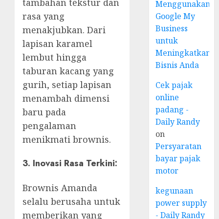
tambahan tekstur dan
Menggunakan
rasa yang
Google My
Business
menakjubkan. Dari
untuk
lapisan karamel
Meningkatkan
lembut hingga
Bisnis Anda
taburan kacang yang
gurih, setiap lapisan
Cek pajak
online
menambah dimensi
padang -
baru pada
Daily Randy
pengalaman
on
menikmati brownis.
Persyaratan
bayar pajak
3. Inovasi Rasa Terkini:
motor
Brownis Amanda
kegunaan
selalu berusaha untuk
power supply
memberikan yang
- Daily Randy