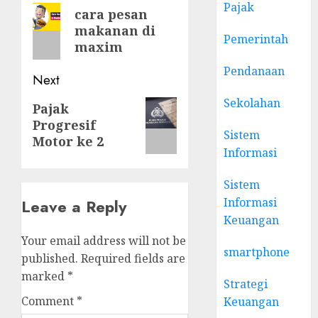
navigation
Pajak
Previous
cara pesan
makanan di
post:
Pemerintah
maxim
Pendanaan
Next
Sekolahan
Next
Pajak
Progresif
post:
Sistem
Motor ke 2
Informasi
Sistem
Informasi
Leave a Reply
Keuangan
Your email address will not be
smartphone
published.
Required fields are
marked
*
Strategi
Comment
*
Keuangan