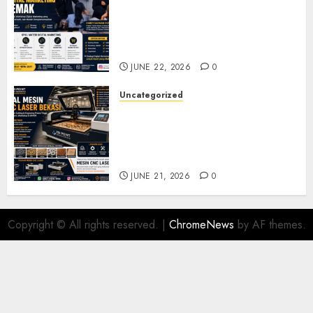
Narasumber Digital
Marketing Demak untuk
Seminar, Workshop, dan
Pelatihan UMKM
JUNE 22, 2026
0
Uncategorized
Jual Mesin CNC Laser Bekasi
Solusi Produksi Presisi untuk
Industri dan Manufaktur
Modern
JUNE 21, 2026
0
Copyright © All rights reserved.
|
ChromeNews
by AF themes.