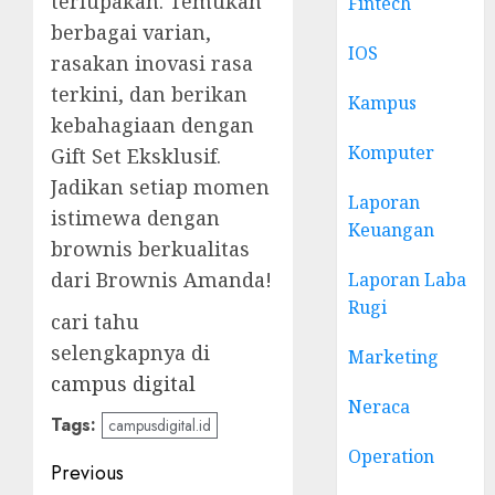
terlupakan. Temukan
Fintech
berbagai varian,
IOS
rasakan inovasi rasa
terkini, dan berikan
Kampus
kebahagiaan dengan
Komputer
Gift Set Eksklusif.
Jadikan setiap momen
Laporan
istimewa dengan
Keuangan
brownis berkualitas
dari Brownis Amanda!
Laporan Laba
Rugi
cari tahu
selengkapnya di
Marketing
campus digital
Neraca
Tags:
campusdigital.id
Operation
Post
Previous