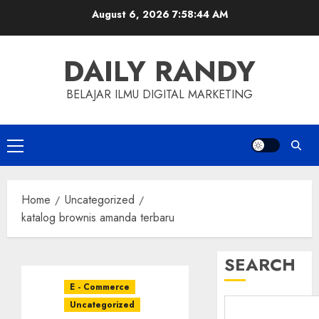
Skip
August 6, 2026
7:58:45 AM
to
content
DAILY RANDY
BELAJAR ILMU DIGITAL MARKETING
Primary
Menu
Home
Uncategorized
katalog brownis amanda terbaru
SEARCH
E - Commerce
Uncategorized