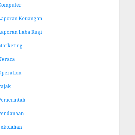
Komputer
Laporan Keuangan
Laporan Laba Rugi
Marketing
Neraca
Operation
Pajak
Pemerintah
Pendanaan
Sekolahan