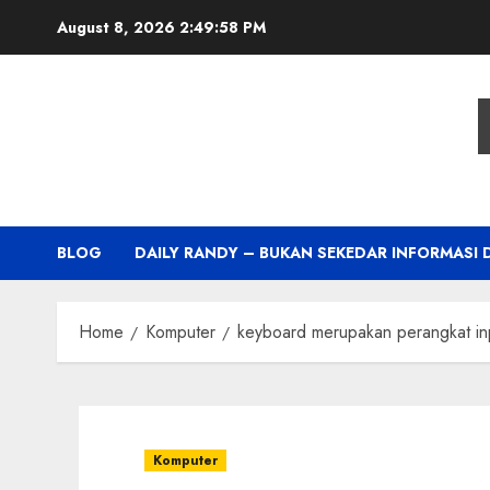
Skip
August 8, 2026
2:49:59 PM
to
content
BLOG
DAILY RANDY – BUKAN SEKEDAR INFORMASI 
Home
Komputer
keyboard merupakan perangkat inp
Komputer