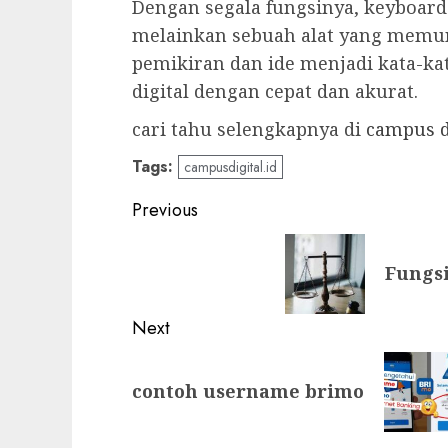
Dengan segala fungsinya, keyboard
melainkan sebuah alat yang mem
pemikiran dan ide menjadi kata-k
digital dengan cepat dan akurat.
cari tahu selengkapnya di
campus d
Tags:
campusdigital.id
Post
Previous
navigation
Previous
Fungs
post:
Next
Next
contoh username brimo
post: