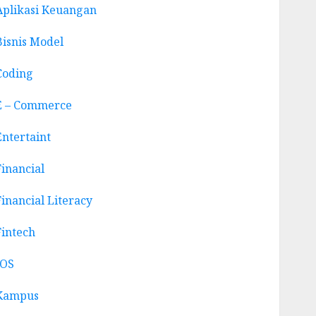
Aplikasi Keuangan
Bisnis Model
Coding
E – Commerce
Entertaint
Financial
Financial Literacy
Fintech
IOS
Kampus