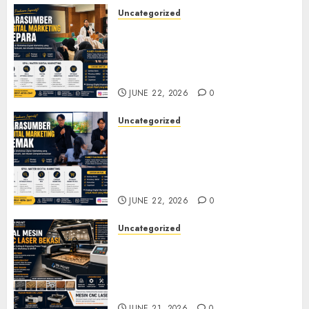
Uncategorized
Narasumber Digital
Marketing Jepara untuk
Seminar, Workshop, dan
Pelatihan UMKM
JUNE 22, 2026
0
Uncategorized
Narasumber Digital
Marketing Demak untuk
Seminar, Workshop, dan
Pelatihan UMKM
JUNE 22, 2026
0
Uncategorized
Jual Mesin CNC Laser Bekasi
Solusi Produksi Presisi untuk
Industri dan Manufaktur
Modern
JUNE 21, 2026
0