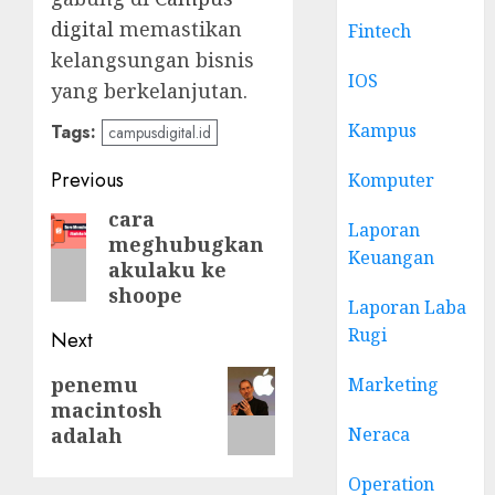
digital
memastikan
Fintech
kelangsungan bisnis
IOS
yang berkelanjutan.
Kampus
Tags:
campusdigital.id
Post
Previous
Komputer
navigation
cara
Previous
Laporan
meghubugkan
post:
Keuangan
akulaku ke
shoope
Laporan Laba
Rugi
Next
Next
penemu
Marketing
macintosh
post:
Neraca
adalah
Operation