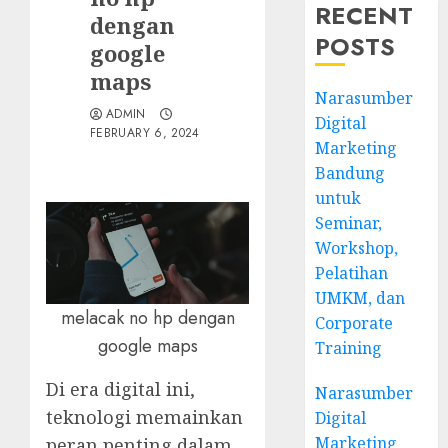
RECENT
dengan
POSTS
google
maps
Narasumber
ADMIN
Digital
FEBRUARY 6, 2024
Marketing
Bandung
untuk
Seminar,
Workshop,
Pelatihan
UMKM, dan
melacak no hp dengan
Corporate
google maps
Training
Di era digital ini,
Narasumber
teknologi memainkan
Digital
Marketing
peran penting dalam