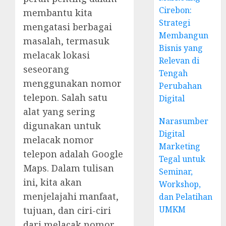
Cirebon:
membantu kita
Strategi
mengatasi berbagai
Membangun
masalah, termasuk
Bisnis yang
melacak lokasi
Relevan di
seseorang
Tengah
menggunakan nomor
Perubahan
telepon. Salah satu
Digital
alat yang sering
Narasumber
digunakan untuk
Digital
melacak nomor
Marketing
telepon adalah Google
Tegal untuk
Maps. Dalam tulisan
Seminar,
ini, kita akan
Workshop,
menjelajahi manfaat,
dan Pelatihan
UMKM
tujuan, dan ciri-ciri
dari melacak nomor