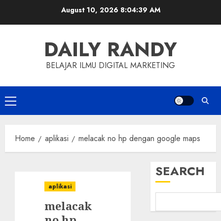
Skip
August 10, 2026
8:04:40 AM
to
content
DAILY RANDY
BELAJAR ILMU DIGITAL MARKETING
Primary
Menu
Home
aplikasi
melacak no hp dengan google maps
SEARCH
aplikasi
melacak
no hp