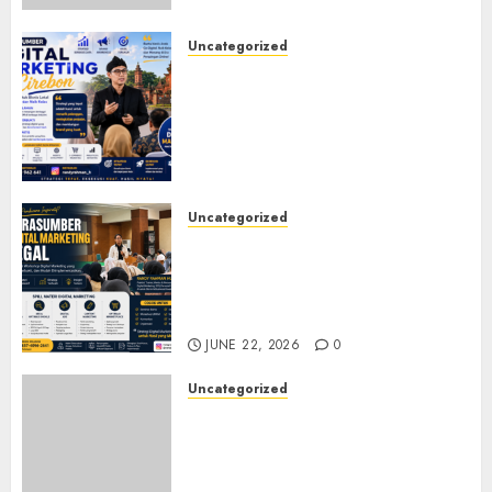
JULY 20, 2026
0
Uncategorized
Narasumber Digital
Marketing Cirebon: Strategi
Membangun Bisnis yang
Relevan di Tengah Perubahan
Digital
JULY 4, 2026
0
Uncategorized
Narasumber Digital
Marketing Tegal untuk
Seminar, Workshop, dan
Pelatihan UMKM
JUNE 22, 2026
0
Uncategorized
Narasumber Digital
Marketing Jepara untuk
Seminar, Workshop, dan
Pelatihan UMKM