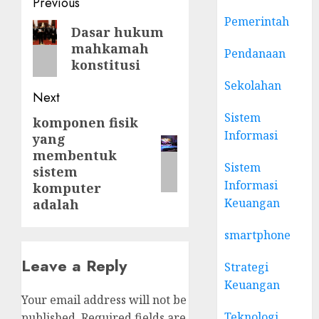
Post
Previous
Pemerintah
navigation
Previous
Dasar hukum
mahkamah
post:
Pendanaan
konstitusi
Sekolahan
Next
Sistem
komponen fisik
Next
Informasi
yang
post:
membentuk
Sistem
sistem
Informasi
komputer
Keuangan
adalah
smartphone
Leave a Reply
Strategi
Keuangan
Your email address will not be
Teknologi
published.
Required fields are