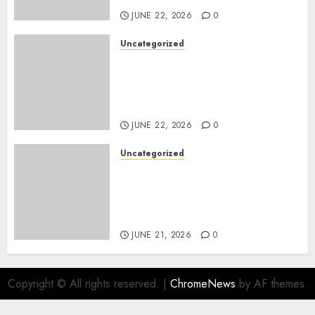
JUNE 22, 2026
0
Uncategorized
Narasumber Digital
Marketing Demak untuk
Seminar, Workshop, dan
Pelatihan UMKM
JUNE 22, 2026
0
Uncategorized
Jual Mesin CNC Laser Bekasi
Solusi Produksi Presisi untuk
Industri dan Manufaktur
Modern
JUNE 21, 2026
0
Copyright © All rights reserved.
|
ChromeNews
by AF themes.