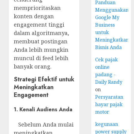
Panduan
memprioritaskan
Menggunakan
konten dengan
Google My
engagement tinggi
Business
untuk
dalam algoritmanya,
Meningkatkan
membuat postingan
Bisnis Anda
Anda lebih mungkin
muncul di feed lebih
Cek pajak
banyak orang.
online
padang -
Strategi Efektif untuk
Daily Randy
Meningkatkan
on
Engagement
Persyaratan
bayar pajak
1. Kenali Audiens Anda
motor
Sebelum Anda mulai
kegunaan
power supply
meningkatkan