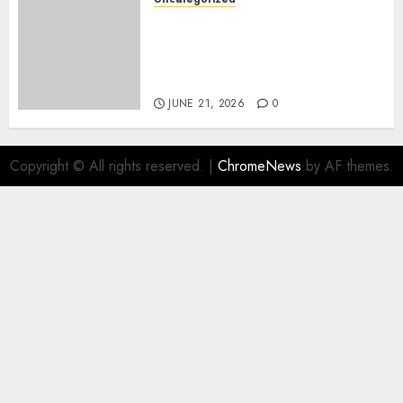
Jual Mesin CNC Laser Bekasi
Solusi Produksi Presisi untuk
Industri dan Manufaktur
Modern
JUNE 21, 2026
0
Copyright © All rights reserved.
|
ChromeNews
by AF themes.