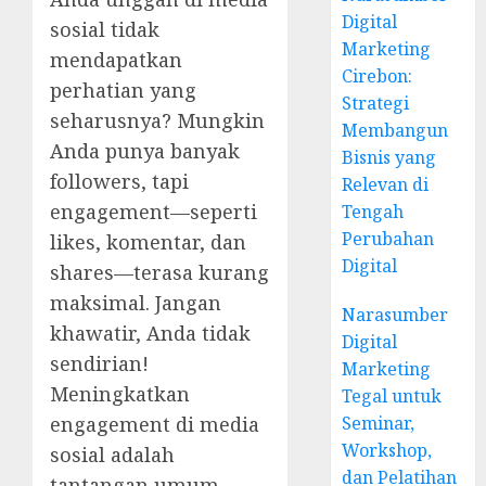
Digital
sosial tidak
Marketing
mendapatkan
Cirebon:
perhatian yang
Strategi
seharusnya? Mungkin
Membangun
Anda punya banyak
Bisnis yang
followers, tapi
Relevan di
engagement—seperti
Tengah
Perubahan
likes, komentar, dan
Digital
shares—terasa kurang
maksimal. Jangan
Narasumber
khawatir, Anda tidak
Digital
sendirian!
Marketing
Meningkatkan
Tegal untuk
engagement di media
Seminar,
Workshop,
sosial adalah
dan Pelatihan
tantangan umum,