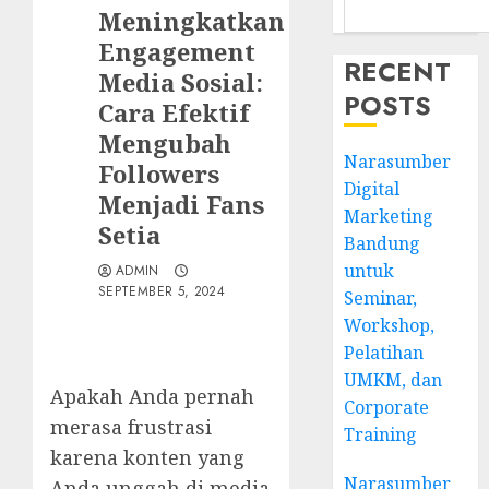
Meningkatkan
Engagement
RECENT
Media Sosial:
POSTS
Cara Efektif
Mengubah
Narasumber
Followers
Digital
Menjadi Fans
Marketing
Setia
Bandung
untuk
ADMIN
SEPTEMBER 5, 2024
Seminar,
Workshop,
Pelatihan
UMKM, dan
Apakah Anda pernah
Corporate
merasa frustrasi
Training
karena konten yang
Narasumber
Anda unggah di media