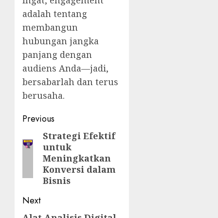
Ingat, engagement
adalah tentang
membangun
hubungan jangka
panjang dengan
audiens Anda—jadi,
bersabarlah dan terus
berusaha.
Post
Previous
navigation
Strategi Efektif
Previous
untuk
post:
Meningkatkan
Konversi dalam
Bisnis
Next
Alat Analisis Digital