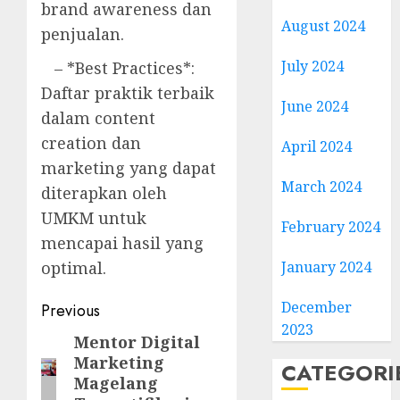
brand awareness dan
August 2024
penjualan.
July 2024
– *Best Practices*:
Daftar praktik terbaik
June 2024
dalam content
creation dan
April 2024
marketing yang dapat
March 2024
diterapkan oleh
UMKM untuk
February 2024
mencapai hasil yang
optimal.
January 2024
Post
December
Previous
2023
navigation
Mentor Digital
Previous
Marketing
post:
CATEGORI
Magelang