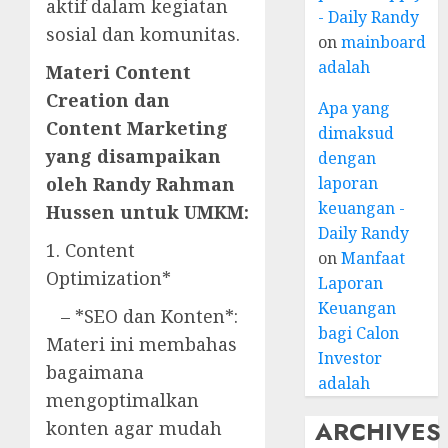
aktif dalam kegiatan
- Daily Randy
sosial dan komunitas.
on
mainboard
adalah
Materi Content
Creation dan
Apa yang
Content Marketing
dimaksud
yang disampaikan
dengan
oleh Randy Rahman
laporan
keuangan -
Hussen untuk UMKM:
Daily Randy
1. Content
on
Manfaat
Optimization*
Laporan
Keuangan
– *SEO dan Konten*:
bagi Calon
Materi ini membahas
Investor
bagaimana
adalah
mengoptimalkan
ARCHIVES
konten agar mudah