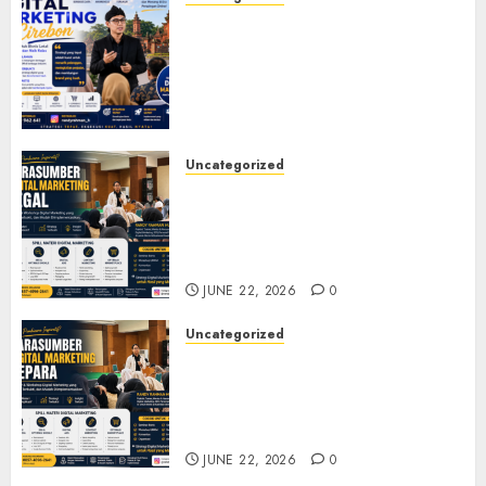
Narasumber Digital
Marketing Cirebon: Strategi
Membangun Bisnis yang
Relevan di Tengah Perubahan
Digital
JULY 4, 2026
0
Uncategorized
Narasumber Digital
Marketing Tegal untuk
Seminar, Workshop, dan
Pelatihan UMKM
JUNE 22, 2026
0
Uncategorized
Narasumber Digital
Marketing Jepara untuk
Seminar, Workshop, dan
Pelatihan UMKM
JUNE 22, 2026
0