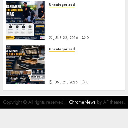
Uncategorized
Narasumber Digital
Marketing Demak untuk
Seminar, Workshop, dan
Pelatihan UMKM
JUNE 22, 2026
0
Uncategorized
Jual Mesin CNC Laser Bekasi
Solusi Produksi Presisi untuk
Industri dan Manufaktur
Modern
JUNE 21, 2026
0
Copyright © All rights reserved.
|
ChromeNews
by AF themes.