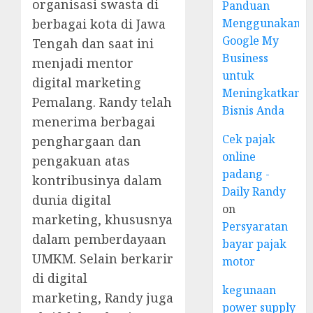
organisasi swasta di
Panduan
berbagai kota di Jawa
Menggunakan
Google My
Tengah dan saat ini
Business
menjadi mentor
untuk
digital marketing
Meningkatkan
Pemalang. Randy telah
Bisnis Anda
menerima berbagai
Cek pajak
penghargaan dan
online
pengakuan atas
padang -
kontribusinya dalam
Daily Randy
dunia digital
on
marketing, khususnya
Persyaratan
dalam pemberdayaan
bayar pajak
UMKM. Selain berkarir
motor
di digital
kegunaan
marketing, Randy juga
power supply