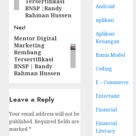
Tersertifikasi
Android
BNSP |Randy
Rahman Hussen
aplikasi
Next
Aplikasi
Mentor Digital
Next
Keuangan
Marketing
post:
Rembang
Bisnis Model
Tersertifikasi
BNSP | Randy
Coding
Rahman Hussen
E – Commerce
Entertaint
Leave a Reply
Financial
Your email address will not be
published.
Required fields are
Financial
marked
*
Literacy