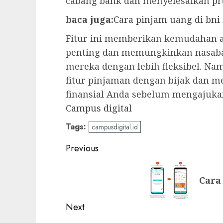
cabang bank dan menyelesaikan pro
baca juga:
Cara pinjam uang di bni
Fitur ini memberikan kemudahan a
penting dan memungkinkan nasab
mereka dengan lebih fleksibel. N
fitur pinjaman dengan bijak da
finansial Anda sebelum mengajuka
Campus digital
Tags:
campusdigital.id
Post
Previous
navigation
Previous
Cara
post:
Next