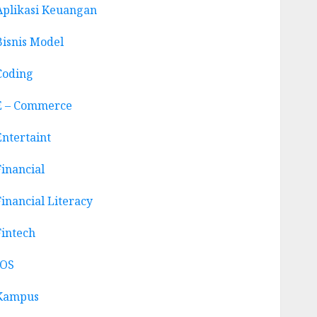
Aplikasi Keuangan
Bisnis Model
Coding
E – Commerce
Entertaint
Financial
Financial Literacy
Fintech
IOS
Kampus