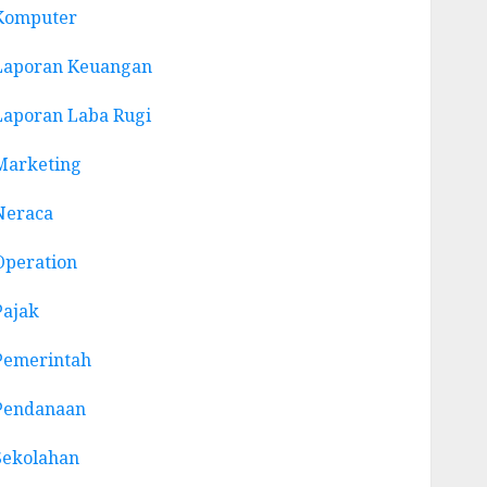
Komputer
Laporan Keuangan
Laporan Laba Rugi
Marketing
Neraca
Operation
Pajak
Pemerintah
Pendanaan
Sekolahan