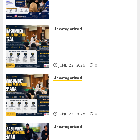
Membangun Bisnis yang
Relevan di Tengah Perubahan
Digital
JULY 4, 2026
0
Uncategorized
Narasumber Digital
Marketing Tegal untuk
Seminar, Workshop, dan
Pelatihan UMKM
JUNE 22, 2026
0
Uncategorized
Narasumber Digital
Marketing Jepara untuk
Seminar, Workshop, dan
Pelatihan UMKM
JUNE 22, 2026
0
Uncategorized
Narasumber Digital