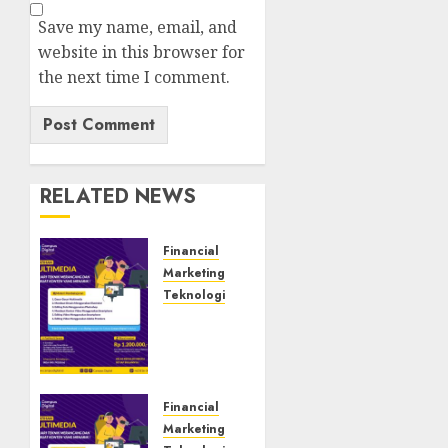
Save my name, email, and
website in this browser for
the next time I comment.
RELATED NEWS
Financial
Marketing
Teknologi
Tempat
Uji
Kompetensi
BNSP
Ngawi
Financial
Marketing