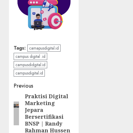
Tags:
camapusdigital.id
campus digital .id
campusdidgital.id
campusdigital.id
Post
Previous
navigation
Praktisi Digital
Previous
Marketing
post:
Jepara
Bersertifikasi
BNSP | Randy
Rahman Hussen