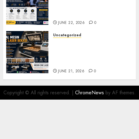
Marketing Demak untuk
Seminar, Workshop, dan
Pelatihan UMKM
JUNE 22, 2026
0
Uncategorized
Jual Mesin CNC Laser Bekasi
Solusi Produksi Presisi untuk
Industri dan Manufaktur
Modern
JUNE 21, 2026
0
Copyright © All rights reserved.
|
ChromeNews
by AF themes.