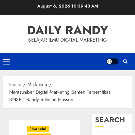
Skip
August 6, 2026
10:39:44 AM
to
content
DAILY RANDY
BELAJAR ILMU DIGITAL MARKETING
Primary
Menu
Home
Marketing
Narasumber Digital Marketing Banten Tersertifikasi
BNSP | Randy Rahman Hussen
SEARCH
Financial