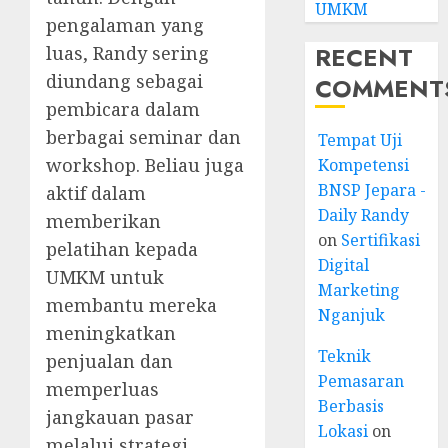
UMKM
pengalaman yang
RECENT
luas, Randy sering
diundang sebagai
COMMENT
pembicara dalam
berbagai seminar dan
Tempat Uji
workshop. Beliau juga
Kompetensi
BNSP Jepara -
aktif dalam
Daily Randy
memberikan
on
Sertifikasi
pelatihan kepada
Digital
UMKM untuk
Marketing
membantu mereka
Nganjuk
meningkatkan
Teknik
penjualan dan
Pemasaran
memperluas
Berbasis
jangkauan pasar
Lokasi
on
melalui strategi