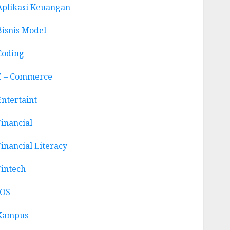
Aplikasi Keuangan
Bisnis Model
Coding
E – Commerce
Entertaint
Financial
Financial Literacy
Fintech
IOS
Kampus