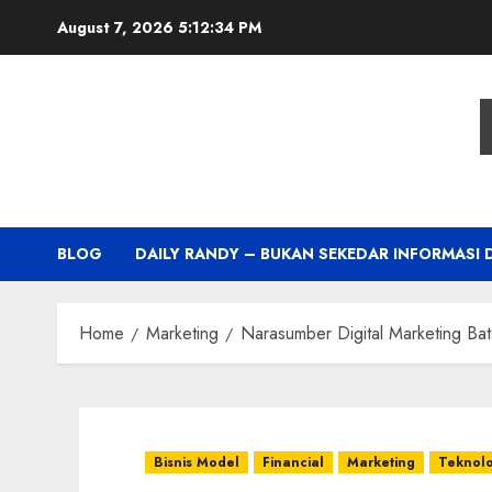
Skip
August 7, 2026
5:12:35 PM
to
content
BLOG
DAILY RANDY – BUKAN SEKEDAR INFORMASI 
Home
Marketing
Narasumber Digital Marketing Ba
Bisnis Model
Financial
Marketing
Teknolo