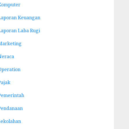
Komputer
Laporan Keuangan
Laporan Laba Rugi
Marketing
Neraca
Operation
Pajak
Pemerintah
Pendanaan
Sekolahan