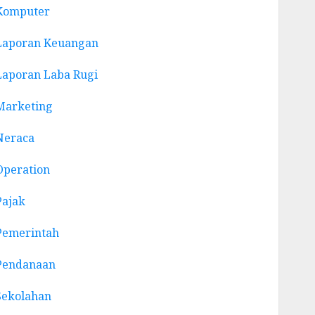
Komputer
Laporan Keuangan
Laporan Laba Rugi
Marketing
Neraca
Operation
Pajak
Pemerintah
Pendanaan
Sekolahan