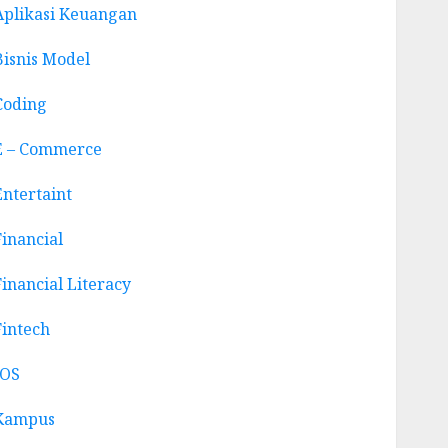
Aplikasi Keuangan
Bisnis Model
Coding
E – Commerce
Entertaint
Financial
Financial Literacy
Fintech
IOS
Kampus