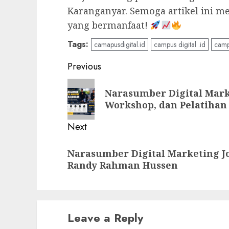
Karanganyar. Semoga artikel ini m
yang bermanfaat!
Tags:
camapusdigital.id
campus digital .id
camp
Post
Previous
navigation
Previous
Narasumber Digital Mark
post:
Workshop, dan Pelatiha
Next
Next
Narasumber Digital Marketing Jog
post:
Randy Rahman Hussen
Leave a Reply