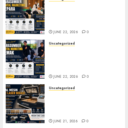
Narasumber Digital
Marketing Jepara untuk
Seminar, Workshop, dan
Pelatihan UMKM
JUNE 22, 2026
0
Uncategorized
Narasumber Digital
Marketing Demak untuk
Seminar, Workshop, dan
Pelatihan UMKM
JUNE 22, 2026
0
Uncategorized
Jual Mesin CNC Laser Bekasi
Solusi Produksi Presisi untuk
Industri dan Manufaktur
Modern
JUNE 21, 2026
0