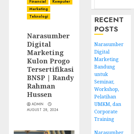
Financial
Komputer
Marketing
Teknologi
RECENT
POSTS
Narasumber
Digital
Narasumber
Marketing
Digital
Marketing
Kulon Progo
Bandung
Tersertifikasi
untuk
BNSP | Randy
Seminar,
Rahman
Workshop,
Hussen
Pelatihan
UMKM, dan
ADMIN
AUGUST 28, 2024
Corporate
Training
Narasumber