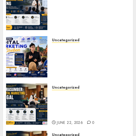
Narasumber Digital
Marketing Bandung untuk
Seminar, Workshop, Pelatihan
UMKM, dan Corporate
Training
JULY 20, 2026
0
Uncategorized
Narasumber Digital
Marketing Cirebon: Strategi
Membangun Bisnis yang
Relevan di Tengah Perubahan
Digital
JULY 4, 2026
0
Uncategorized
Narasumber Digital
Marketing Tegal untuk
Seminar, Workshop, dan
Pelatihan UMKM
JUNE 22, 2026
0
Uncategorized