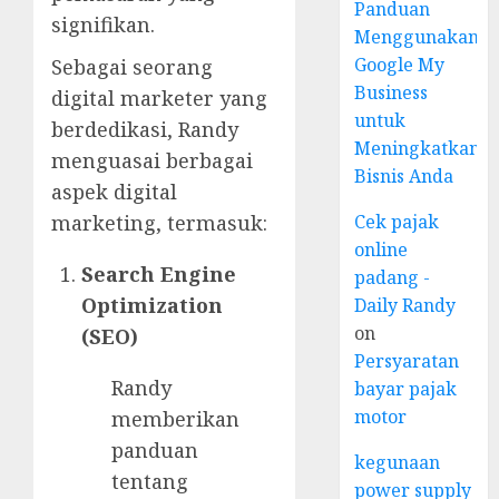
Panduan
signifikan.
Menggunakan
Google My
Sebagai seorang
Business
digital marketer yang
untuk
berdedikasi, Randy
Meningkatkan
menguasai berbagai
Bisnis Anda
aspek digital
Cek pajak
marketing, termasuk:
online
Search Engine
padang -
Optimization
Daily Randy
on
(SEO)
Persyaratan
Randy
bayar pajak
motor
memberikan
panduan
kegunaan
tentang
power supply