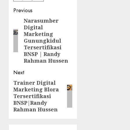
Post
Previous
navigation
Narasumber
Previous
Digital
post:
Marketing
Gunungkidul
Tersertifikasi
BNSP | Randy
Rahman Hussen
Next
Trainer Digital
Next
Marketing Blora
post:
Tersertifikasi
BNSP|Randy
Rahman Hussen