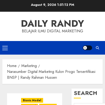
Skip
August 9, 2026
1:51:13 PM
to
content
DAILY RANDY
BELAJAR ILMU DIGITAL MARKETING
Primary
Menu
Home
Marketing
Narasumber Digital Marketing Kulon Progo Tersertifikasi
BNSP | Randy Rahman Hussen
SEARCH
Bisnis Model