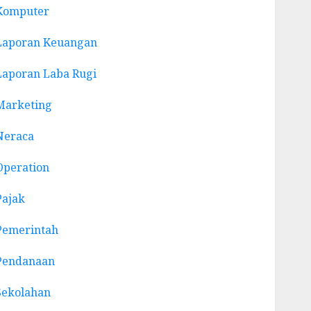
Komputer
Laporan Keuangan
Laporan Laba Rugi
Marketing
Neraca
Operation
Pajak
Pemerintah
Pendanaan
Sekolahan