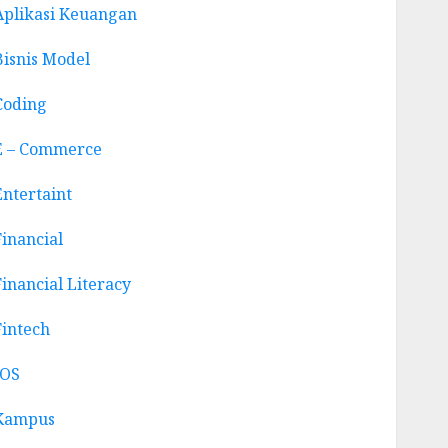
Aplikasi Keuangan
Bisnis Model
Coding
E – Commerce
Entertaint
Financial
Financial Literacy
Fintech
IOS
Kampus