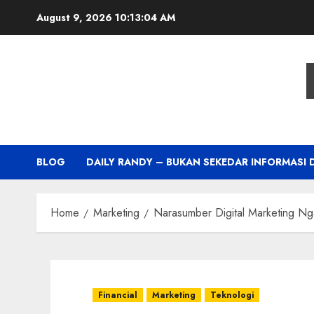
Skip
August 9, 2026
10:13:05 AM
to
content
BLOG
DAILY RANDY – BUKAN SEKEDAR INFORMASI 
Home
Marketing
Narasumber Digital Marketing Ng
Financial
Marketing
Teknologi