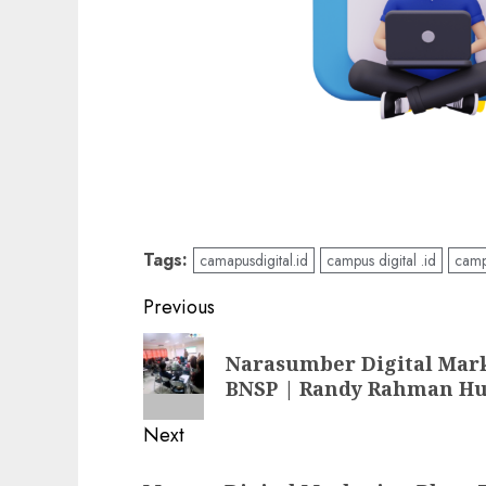
Tags:
camapusdigital.id
campus digital .id
camp
Post
Previous
navigation
Previous
Narasumber Digital Mark
post:
BNSP | Randy Rahman H
Next
Next