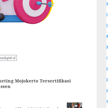
usdigital.id
eting Mojokerto Tersertifikasi
ussen