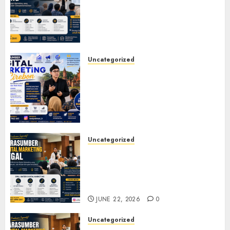
Marketing Bandung untuk
Seminar, Workshop, Pelatihan
UMKM, dan Corporate
Training
JULY 20, 2026
0
Uncategorized
Narasumber Digital
Marketing Cirebon: Strategi
Membangun Bisnis yang
Relevan di Tengah Perubahan
Digital
JULY 4, 2026
0
Uncategorized
Narasumber Digital
Marketing Tegal untuk
Seminar, Workshop, dan
Pelatihan UMKM
JUNE 22, 2026
0
Uncategorized