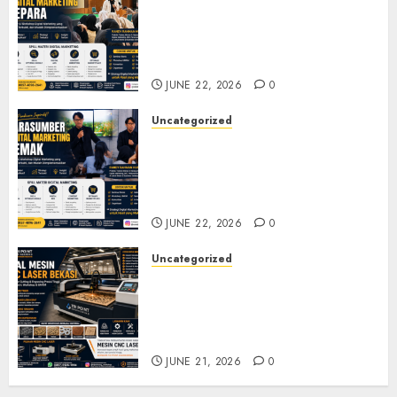
Narasumber Digital
Marketing Jepara untuk
Seminar, Workshop, dan
Pelatihan UMKM
JUNE 22, 2026
0
Uncategorized
Narasumber Digital
Marketing Demak untuk
Seminar, Workshop, dan
Pelatihan UMKM
JUNE 22, 2026
0
Uncategorized
Jual Mesin CNC Laser Bekasi
Solusi Produksi Presisi untuk
Industri dan Manufaktur
Modern
JUNE 21, 2026
0