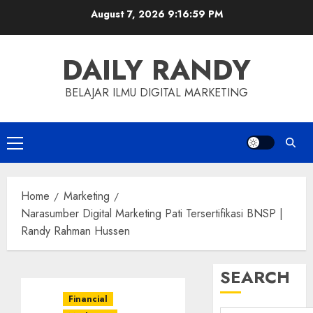
Skip
August 7, 2026
9:17:00 PM
to
content
DAILY RANDY
BELAJAR ILMU DIGITAL MARKETING
Primary
Menu
Home
Marketing
Narasumber Digital Marketing Pati Tersertifikasi BNSP |
Randy Rahman Hussen
SEARCH
Financial