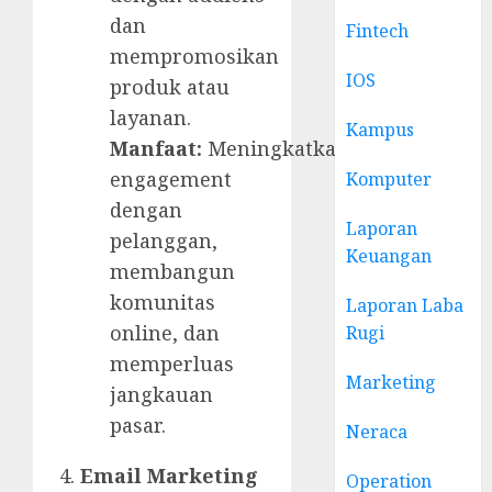
dan
Fintech
mempromosikan
IOS
produk atau
layanan.
Kampus
Manfaat:
Meningkatkan
engagement
Komputer
dengan
Laporan
pelanggan,
Keuangan
membangun
komunitas
Laporan Laba
online, dan
Rugi
memperluas
Marketing
jangkauan
pasar.
Neraca
Email Marketing
Operation