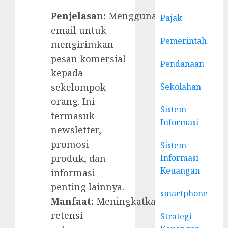
Penjelasan:
Menggunakan
Pajak
email untuk
Pemerintah
mengirimkan
pesan komersial
Pendanaan
kepada
Sekolahan
sekelompok
orang. Ini
Sistem
termasuk
Informasi
newsletter,
promosi
Sistem
Informasi
produk, dan
Keuangan
informasi
penting lainnya.
smartphone
Manfaat:
Meningkatkan
retensi
Strategi