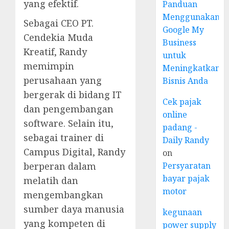
yang efektif.
Panduan
Menggunakan
Sebagai CEO PT.
Google My
Cendekia Muda
Business
Kreatif, Randy
untuk
memimpin
Meningkatkan
perusahaan yang
Bisnis Anda
bergerak di bidang IT
Cek pajak
dan pengembangan
online
software. Selain itu,
padang -
sebagai trainer di
Daily Randy
Campus Digital, Randy
on
Persyaratan
berperan dalam
bayar pajak
melatih dan
motor
mengembangkan
sumber daya manusia
kegunaan
yang kompeten di
power supply