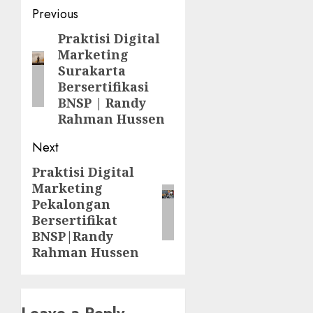
Post
Previous
navigation
Praktisi Digital
Previous
Marketing
post:
Surakarta
Bersertifikasi
BNSP | Randy
Rahman Hussen
Next
Praktisi Digital
Next
Marketing
post:
Pekalongan
Bersertifikat
BNSP|Randy
Rahman Hussen
Leave a Reply