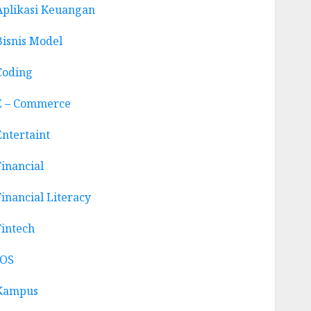
Aplikasi Keuangan
Bisnis Model
Coding
E – Commerce
Entertaint
Financial
Financial Literacy
Fintech
IOS
Kampus