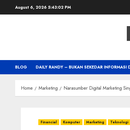
Skip
August 6, 2026
5:43:03 PM
to
content
BLOG
DAILY RANDY – BUKAN SEKEDAR INFORMASI 
Home
Marketing
Narasumber Digital Marketing Si
Financial
Komputer
Marketing
Teknologi