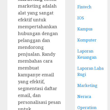
marketing adalah
Fintech
alat yang sangat
IOS
efektif untuk
mempertahankan
Kampus
hubungan dengan
Komputer
pelanggan dan
mendorong
Laporan
penjualan. Randy
Keuangan
membahas cara
membuat
Laporan Laba
Rugi
kampanye email
yang efektif,
Marketing
segmentasi daftar
email, dan
Neraca
personalisasi pesan
Operation
untuk