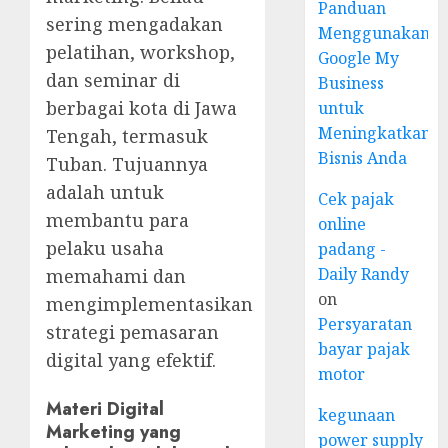
Panduan
sering mengadakan
Menggunakan
pelatihan, workshop,
Google My
dan seminar di
Business
berbagai kota di Jawa
untuk
Meningkatkan
Tengah, termasuk
Bisnis Anda
Tuban. Tujuannya
adalah untuk
Cek pajak
membantu para
online
pelaku usaha
padang -
Daily Randy
memahami dan
on
mengimplementasikan
Persyaratan
strategi pemasaran
bayar pajak
digital yang efektif.
motor
Materi Digital
kegunaan
Marketing yang
power supply