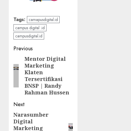
Tags:
camapusdigital.id
campus digital .id
campusdigital.id
Post
Previous
navigation
Mentor Digital
Previous
Marketing
post:
Klaten
Tersertifikasi
BNSP | Randy
Rahman Hussen
Next
Narasumber
Next
Digital
post:
Marketing