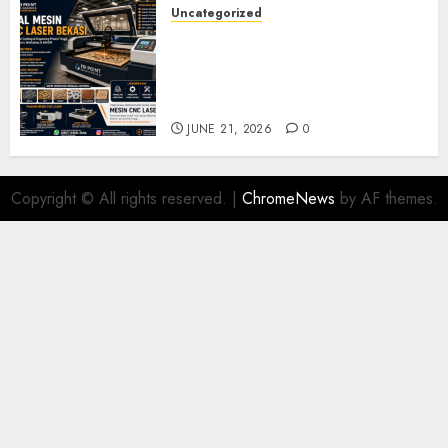
Uncategorized
Jual Mesin CNC Laser Bekasi
Solusi Produksi Presisi untuk
Industri dan Manufaktur
Modern
JUNE 21, 2026
0
Copyright © All rights reserved.
|
ChromeNews
by AF themes.