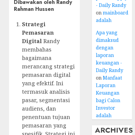
Dibawakan oleh Randy
- Daily Randy
Rahman Hussen
on
mainboard
adalah
Strategi
Pemasaran
Apa yang
dimaksud
Digital
Randy
dengan
membahas
laporan
bagaimana
keuangan -
merancang strategi
Daily Randy
pemasaran digital
on
Manfaat
yang efektif. Ini
Laporan
termasuk analisis
Keuangan
pasar, segmentasi
bagi Calon
Investor
audiens, dan
adalah
penentuan tujuan
pemasaran yang
ARCHIVES
spesifik. Strategi ini