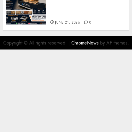
Solusi Produksi Presisi untuk
Industri dan Manufaktur
Modern
JUNE 21, 2026
0
Copyright © All rights reserved.
|
ChromeNews
by AF themes.