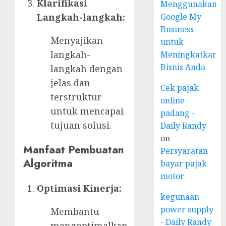
Klarifikasi
Menggunakan
Google My
Langkah-langkah:
Business
Menyajikan
untuk
langkah-
Meningkatkan
Bisnis Anda
langkah dengan
jelas dan
Cek pajak
terstruktur
online
untuk mencapai
padang -
tujuan solusi.
Daily Randy
on
Manfaat Pembuatan
Persyaratan
Algoritma
bayar pajak
motor
Optimasi Kinerja:
kegunaan
power supply
Membantu
- Daily Randy
mengoptimalkan