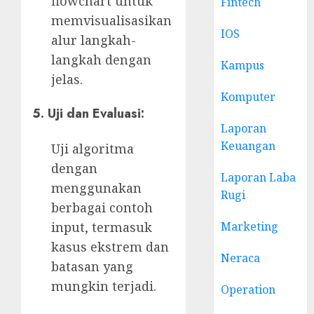
flowchart untuk
Fintech
memvisualisasikan
IOS
alur langkah-
langkah dengan
Kampus
jelas.
Komputer
5.
Uji dan Evaluasi:
Laporan
Keuangan
Uji algoritma
dengan
Laporan Laba
menggunakan
Rugi
berbagai contoh
input, termasuk
Marketing
kasus ekstrem dan
Neraca
batasan yang
mungkin terjadi.
Operation