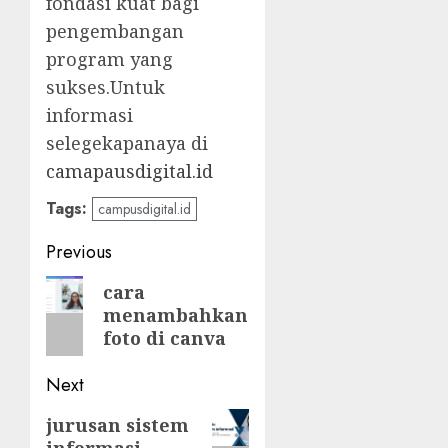
fondasi kuat bagi
pengembangan
program yang
sukses.Untuk
informasi
selegekapanaya di
camapausdigital.id
Tags:
campusdigital.id
Post
Previous
navigation
Previous
cara
menambahkan
post:
foto di canva
Next
Next
jurusan sistem