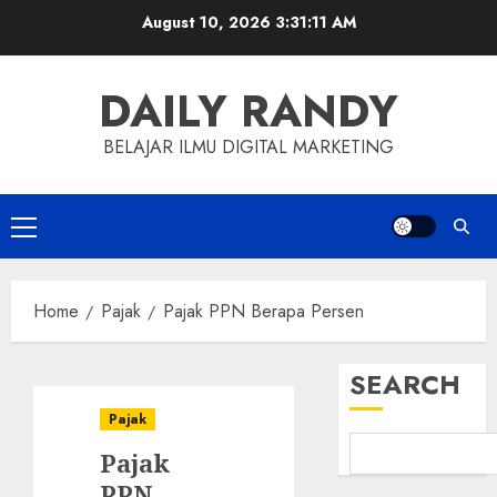
Skip
August 10, 2026
3:31:12 AM
to
content
DAILY RANDY
BELAJAR ILMU DIGITAL MARKETING
Primary
Menu
Home
Pajak
Pajak PPN Berapa Persen
SEARCH
Pajak
Pajak
PPN