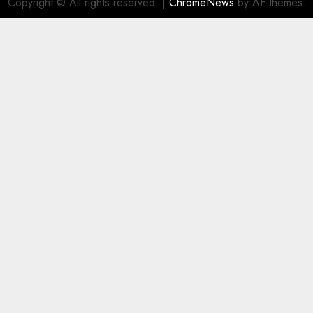
Copyright © All rights reserved.
|
ChromeNews
by AF themes.