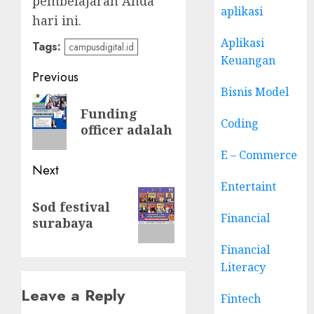
pembelajaran Anda
aplikasi
hari ini.
Aplikasi
Tags:
campusdigital.id
Keuangan
Post
Previous
Bisnis Model
navigation
Previous
Funding
post:
Coding
officer adalah
E – Commerce
Next
Entertaint
Next
Sod festival
post:
Financial
surabaya
Financial
Literacy
Leave a Reply
Fintech