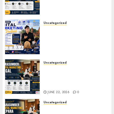
Seminar, Workshop, Pelatihan
UMKM, dan Corporate
Training
JULY 20, 2026
0
Uncategorized
Narasumber Digital
Marketing Cirebon: Strategi
Membangun Bisnis yang
Relevan di Tengah Perubahan
Digital
JULY 4, 2026
0
Uncategorized
Narasumber Digital
Marketing Tegal untuk
Seminar, Workshop, dan
Pelatihan UMKM
JUNE 22, 2026
0
Uncategorized
Narasumber Digital