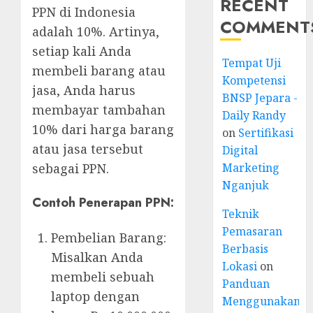
RECENT
PPN di Indonesia
COMMENT
adalah 10%. Artinya,
setiap kali Anda
Tempat Uji
membeli barang atau
Kompetensi
jasa, Anda harus
BNSP Jepara -
membayar tambahan
Daily Randy
10% dari harga barang
on
Sertifikasi
atau jasa tersebut
Digital
Marketing
sebagai PPN.
Nganjuk
Contoh Penerapan PPN:
Teknik
Pemasaran
Pembelian Barang:
Berbasis
Misalkan Anda
Lokasi
on
membeli sebuah
Panduan
laptop dengan
Menggunakan