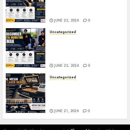
Marketing Jepara untuk
Seminar, Workshop, dan
Pelatihan UMKM
JUNE 22, 2026
0
Uncategorized
Narasumber Digital
Marketing Demak untuk
Seminar, Workshop, dan
Pelatihan UMKM
JUNE 22, 2026
0
Uncategorized
Jual Mesin CNC Laser Bekasi
Solusi Produksi Presisi untuk
Industri dan Manufaktur
Modern
JUNE 21, 2026
0