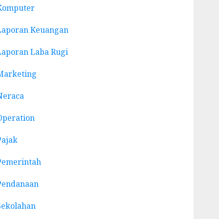
Komputer
Laporan Keuangan
Laporan Laba Rugi
Marketing
Neraca
Operation
Pajak
Pemerintah
Pendanaan
Sekolahan