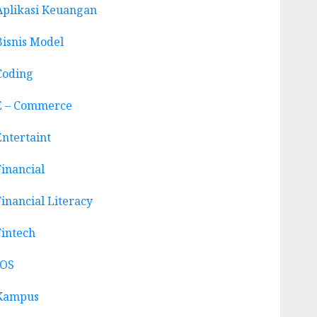
Aplikasi Keuangan
Bisnis Model
Coding
E – Commerce
Entertaint
Financial
Financial Literacy
Fintech
IOS
Kampus