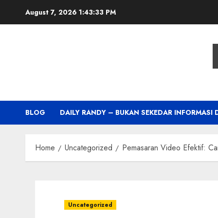
Skip
August 7, 2026
1:43:34 PM
to
content
BLOG
DAILY RANDY – BUKAN SEKEDAR INFORMASI 
Home
Uncategorized
Pemasaran Video Efektif: Ca
Uncategorized